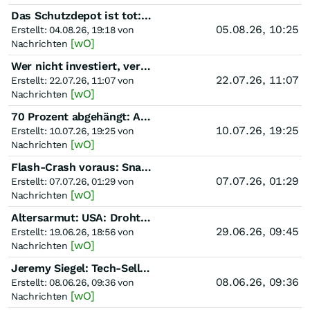
Das Schutzdepot ist tot: Goldman sieht die KI-Blase dort, wo Anleger sie nicht suchen
05.08.26, 10:25
Erstellt: 04.08.26, 19:18 von
[wO]
Nachrichten
Wer nicht investiert, verliert: Der American Dream zerbricht – außer du besitzt Aktien, meint Bill A
22.07.26, 11:07
Erstellt: 22.07.26, 11:07 von
[wO]
Nachrichten
70 Prozent abgehängt: Amerikas Reiche kaufen weiter – der Rest kämpft mit Miete und Zinsen
10.07.26, 19:25
Erstellt: 10.07.26, 19:25 von
[wO]
Nachrichten
Flash-Crash voraus: Snapback-Schock: Der S&P 500 könnte die Jahresrallye fast wieder auslöschen
07.07.26, 01:29
Erstellt: 07.07.26, 01:29 von
[wO]
Nachrichten
Altersarmut: USA: Droht 2032 ein Renten-Chaos? Sozialversicherung schlägt Alarm
29.06.26, 09:45
Erstellt: 19.06.26, 18:56 von
[wO]
Nachrichten
Jeremy Siegel: Tech-Sell-Off: Experte sieht typischen Crash, bleibt aber optimistisch
08.06.26, 09:36
Erstellt: 08.06.26, 09:36 von
[wO]
Nachrichten