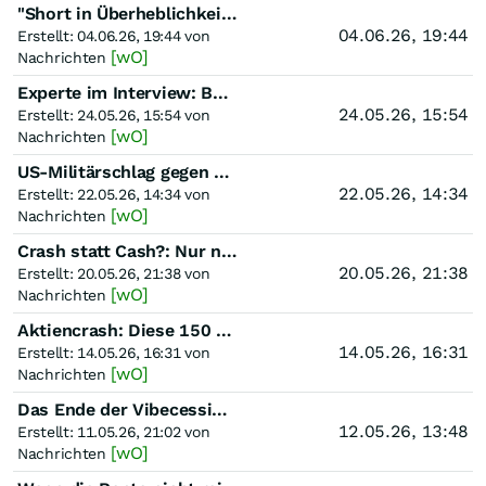
"Short in Überheblichkeit": Warum SpaceX, OpenAI & Co. jetzt zum Problem für Aktien werden
04.06.26, 19:44
Erstellt: 04.06.26, 19:44 von
[wO]
Nachrichten
Experte im Interview: Börse sorglos? Kapitalmarktexperte warnt vor gefährlicher Börsen-Euphorie
24.05.26, 15:54
Erstellt: 24.05.26, 15:54 von
[wO]
Nachrichten
US-Militärschlag gegen Kuba?: Nach Venezuela und Iran: Nimmt Trump jetzt Kuba ins Visier?
22.05.26, 14:34
Erstellt: 22.05.26, 14:34 von
[wO]
Nachrichten
Crash statt Cash?: Nur noch wenige Tage bis dieses Börsengewitter Anleger treffen könnte
20.05.26, 21:38
Erstellt: 20.05.26, 21:38 von
[wO]
Nachrichten
Aktiencrash: Diese 150 Jahre alte Börsen-Grafik warnt vor 2026 – Mehr als Hokuspokus?
14.05.26, 16:31
Erstellt: 14.05.26, 16:31 von
[wO]
Nachrichten
Das Ende der Vibecession: Die Reichen buchen Urlaube – der Rest rutscht immer tiefer ab
12.05.26, 13:48
Erstellt: 11.05.26, 21:02 von
[wO]
Nachrichten