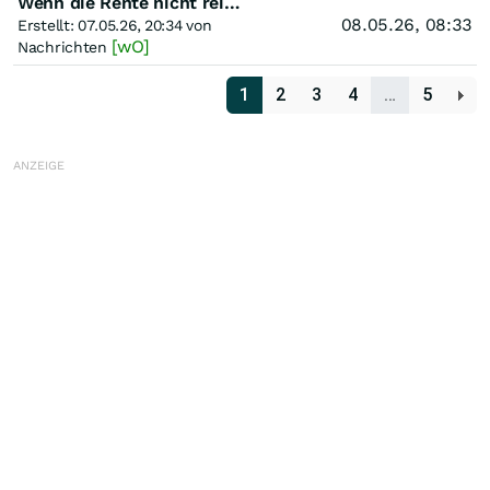
Wenn die Rente nicht reicht: Millionen Boomer könnten 2026 alles verlieren, warnt Robert Kiyosaki
08.05.26, 08:33
Erstellt: 07.05.26, 20:34 von
[wO]
Nachrichten
1
2
3
4
…
5