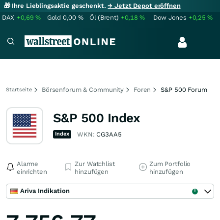
🎁 Ihre Lieblingsaktie geschenkt.
→ Jetzt Depot eröffnen
DAX
+0,69
%
Gold
0,00
%
Öl (Brent)
+0,18
%
Dow Jones
+0,25
%
Börsenforum & Community
Foren
S&P 500 Forum
Startseite
S&P 500 Index
Index
WKN:
CG3AA5
Alarme
Zur Watchlist
Zum Portfolio
einrichten
hinzufügen
hinzufügen
Ariva Indikation