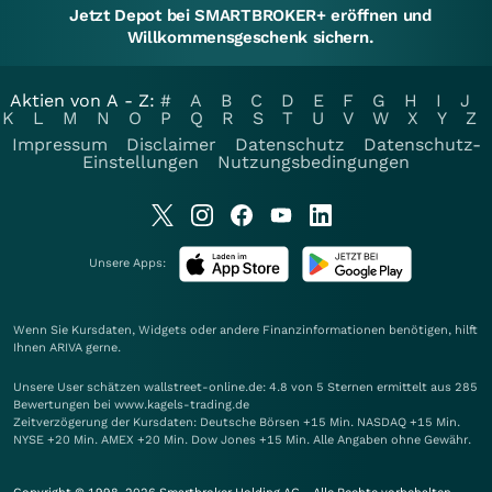
Jetzt Depot bei SMARTBROKER+ eröffnen und
Willkommensgeschenk sichern.
Aktien von A - Z:
#
A
B
C
D
E
F
G
H
I
J
K
L
M
N
O
P
Q
R
S
T
U
V
W
X
Y
Z
Impressum
Disclaimer
Datenschutz
Datenschutz-
Einstellungen
Nutzungsbedingungen
Unsere Apps:
Wenn Sie Kursdaten, Widgets oder andere Finanzinformationen benötigen, hilft
Ihnen
ARIVA
gerne.
Unsere User schätzen wallstreet-online.de: 4.8 von 5 Sternen ermittelt aus 285
Bewertungen bei www.kagels-trading.de
Zeitverzögerung der Kursdaten: Deutsche Börsen +15 Min. NASDAQ +15 Min.
NYSE +20 Min. AMEX +20 Min. Dow Jones +15 Min. Alle Angaben ohne Gewähr.