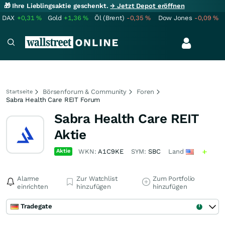
🎁 Ihre Lieblingsaktie geschenkt.
→ Jetzt Depot eröffnen
DAX
+0,31
%
Gold
+1,36
%
Öl (Brent)
-0,35
%
Dow Jones
-0,09
%
Börsenforum & Community
Foren
Startseite
Sabra Health Care REIT Forum
Sabra Health Care REIT
Aktie
Aktie
WKN:
A1C9KE
SYM:
SBC
Land
Alarme
Zur Watchlist
Zum Portfolio
einrichten
hinzufügen
hinzufügen
Tradegate