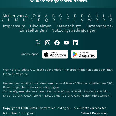
Willkommensgeschenk sichern.
Aktien von A - Z:
#
A
B
C
D
E
F
G
H
I
J
K
L
M
N
O
P
Q
R
S
T
U
V
W
X
Y
Z
Impressum
Disclaimer
Datenschutz
Datenschutz-
Einstellungen
Nutzungsbedingungen
Unsere Apps:
Wenn Sie Kursdaten, Widgets oder andere Finanzinformationen benötigen, hilft
Ihnen
ARIVA
gerne.
Unsere User schätzen wallstreet-online.de: 4.8 von 5 Sternen ermittelt aus 285
Bewertungen bei www.kagels-trading.de
Zeitverzögerung der Kursdaten: Deutsche Börsen +15 Min. NASDAQ +15 Min.
NYSE +20 Min. AMEX +20 Min. Dow Jones +15 Min. Alle Angaben ohne Gewähr.
Copyright © 1998-2026 Smartbroker Holding AG - Alle Rechte vorbehalten.
Mit Unterstützung von:
Daten & Kurse von: