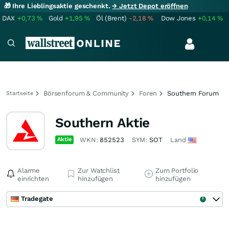
🎁 Ihre Lieblingsaktie geschenkt.
→ Jetzt Depot eröffnen
DAX
+0,73
%
Gold
+1,95
%
Öl (Brent)
-2,18
%
Dow Jones
+0,14
%
Börsenforum & Community
Foren
Southern Forum
Startseite
Southern Aktie
Aktie
WKN:
852523
SYM:
SOT
Land
Alarme
Zur Watchlist
Zum Portfolio
einrichten
hinzufügen
hinzufügen
Tradegate