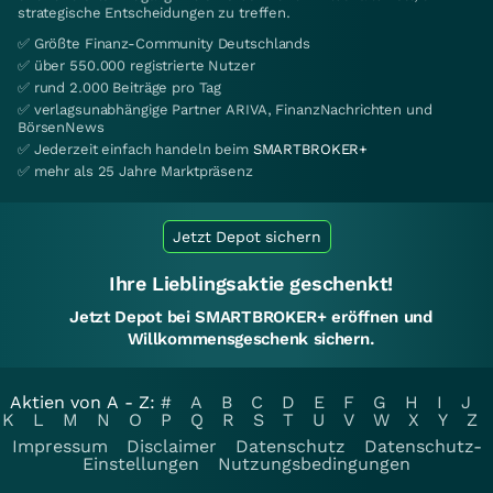
strategische Entscheidungen zu treffen.
✅ Größte Finanz-Community Deutschlands
✅ über 550.000 registrierte Nutzer
✅ rund 2.000 Beiträge pro Tag
✅ verlagsunabhängige Partner ARIVA, FinanzNachrichten und
BörsenNews
✅ Jederzeit einfach handeln beim
SMARTBROKER+
✅ mehr als 25 Jahre Marktpräsenz
Jetzt Depot sichern
Ihre Lieblingsaktie geschenkt!
Jetzt Depot bei SMARTBROKER+ eröffnen und
Willkommensgeschenk sichern.
Aktien von A - Z:
#
A
B
C
D
E
F
G
H
I
J
K
L
M
N
O
P
Q
R
S
T
U
V
W
X
Y
Z
Impressum
Disclaimer
Datenschutz
Datenschutz-
Einstellungen
Nutzungsbedingungen