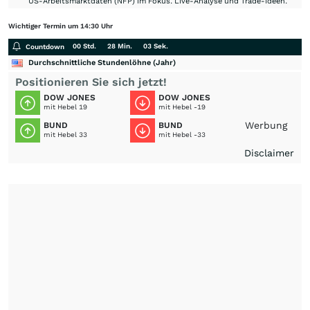
US-Arbeitsmarktdaten (NFP) im Fokus. Live-Analyse und Trade-Ideen.
Wichtiger Termin um 14:30 Uhr
00 Std.
28 Min.
03 Sek.
Countdown
Durchschnittliche Stundenlöhne (Jahr)
Positionieren Sie sich jetzt!
DOW JONES
DOW JONES
mit Hebel 19
mit Hebel -19
Werbung
BUND
BUND
mit Hebel 33
mit Hebel -33
Disclaimer