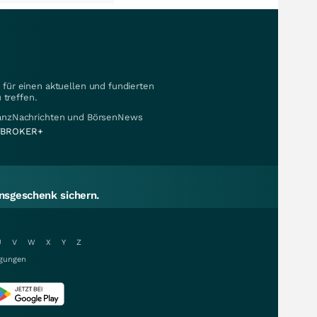
für einen aktuellen und fundierten
 treffen.
nanzNachrichten und BörsenNews
BROKER+
sgeschenk sichern.
U
V
W
X
Y
Z
gungen