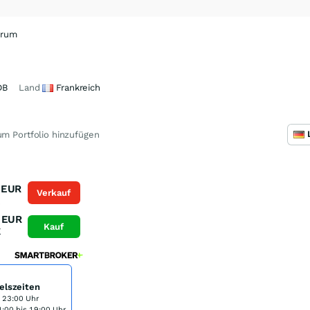
orum
DB
Land
Frankreich
m Portfolio hinzufügen
EUR
Verkauf
K
EUR
Kauf
K
elszeiten
s 23:00 Uhr
:00 bis 19:00 Uhr