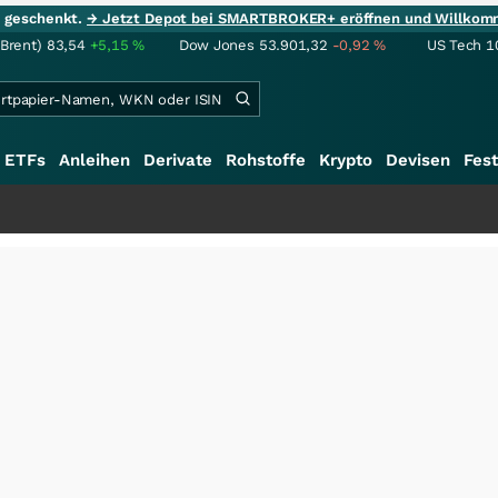
ie geschenkt.
→ Jetzt Depot bei SMARTBROKER+ eröffnen und Willkom
(Brent)
83,54
+5,15
%
Dow Jones
53.901,32
-0,92
%
US Tech 1
ETFs
Anleihen
Derivate
Rohstoffe
Krypto
Devisen
Fest