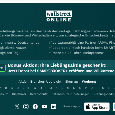
instellungsmerkmal als den zentralen verlagsunabhängigen Wissens-Hub 
 in die Börsen- und Wirtschaftswelt, um strategische Entscheidungen zu
Community Deutschlands
✅ verlagsunabhängige Partner ARIVA, Fi
gistrierte Nutzer
✅ Jederzeit einfach handeln beim
SMART
räge pro Tag
✅ mehr als 25 Jahre Marktpräsenz
Bonus Aktion:
Ihre Lieblingsaktie geschenkt!
rn
Jetzt Depot bei SMARTBROKER+ eröffnen und Willkommen
Aktien-Branchen Übersicht
Sitemap
Werbung
A
B
C
D
E
F
G
H
I
J
K
L
M
N
O
P
Q
R
S
T
essum
Disclaimer
Datenschutz
Datenschutz-Einstellungen
Nutzungsbedin
Unsere Apps: