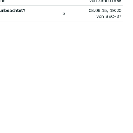
hne
von Zimbo1968
 unbeachtet?
08.06.15, 19:20
5
von SEC-37