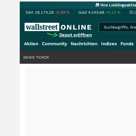
🎁 Ihre Lieblingsakt
DAX
26.174,28
-0,09
%
Gold
4.245,68
+0,12
%
Öl 
Depot eröffnen
Aktien
Community
Nachrichten
Indizes
Fonds
NEWS TICKER