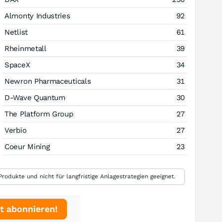
Almonty Industries
92
Netlist
61
Rheinmetall
39
SpaceX
34
Newron Pharmaceuticals
31
D-Wave Quantum
30
The Platform Group
27
Verbio
27
Coeur Mining
23
rodukte und nicht für langfristige Anlagestrategien geeignet.
t abonnieren!