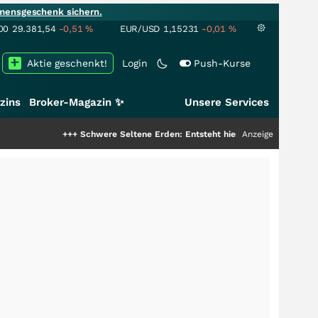
mensgeschenk sichern.
00
29.381,54
-0,51
%
EUR/USD
1,15231
-0,01
%
Aktie geschenkt!
Login
Push-Kurse
zins
Broker-Magazin ✨
Unsere Services
+++
Schwere Seltene Erden: Entsteht hier die nächste Milliardens
Anzeige