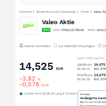
Börsenforum & Community
Foren
Valeo F
Startseite
Valeo Aktie
Aktie
ISIN:
FR0013176526
WKN:
A2AL
Alarme einrichten
Zur Watchlist hinzufügen
Zu
Valeo Aktie kaufen
14,525
Geldkurs
14,475
EUR
06.08.26
831
ST
Briefkurs
14,575
-3,82
%
06.08.26
831
ST
-0,578
EUR
Letzter Kurs
06.08.26
Lang & Schwarz
Hinweis
Verlängerte Hand
Mo-Fr von
07:30 bi
Neu: Samstag von 14