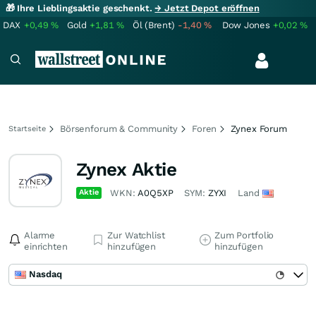
🎁 Ihre Lieblingsaktie geschenkt.
→ Jetzt Depot eröffnen
DAX
+0,49
%
Gold
+1,81
%
Öl (Brent)
-1,40
%
Dow Jones
+0,02
%
Börsenforum & Community
Foren
Zynex Forum
Startseite
Zynex Aktie
Aktie
WKN:
A0Q5XP
SYM:
ZYXI
Land
Alarme
Zur Watchlist
Zum Portfolio
einrichten
hinzufügen
hinzufügen
Nasdaq