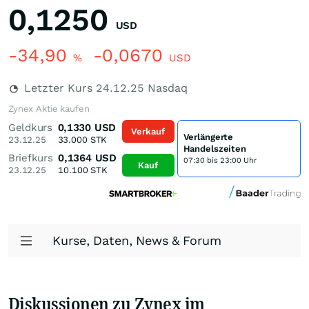
0,1250
USD
-34,90
-0,0670
%
USD
Letzter Kurs
24.12.25
Nasdaq
Zynex Aktie kaufen
Geldkurs
0,1330
USD
Verkauf
Verlängerte
23.12.25
33.000
STK
Handelszeiten
Briefkurs
0,1364
USD
07:30 bis 23:00 Uhr
Kauf
23.12.25
10.100
STK
Kurse, Daten, News & Forum
Diskussionen zu Zynex im