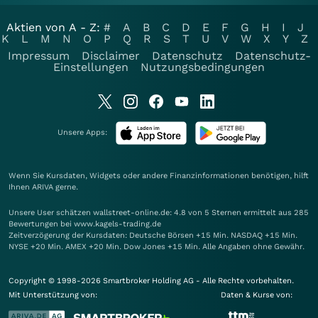
Aktien von A - Z:
#
A
B
C
D
E
F
G
H
I
J
K
L
M
N
O
P
Q
R
S
T
U
V
W
X
Y
Z
Impressum
Disclaimer
Datenschutz
Datenschutz-
Einstellungen
Nutzungsbedingungen
Unsere Apps:
Wenn Sie Kursdaten, Widgets oder andere Finanzinformationen benötigen, hilft
Ihnen
ARIVA
gerne.
Unsere User schätzen wallstreet-online.de: 4.8 von 5 Sternen ermittelt aus 285
Bewertungen bei www.kagels-trading.de
Zeitverzögerung der Kursdaten: Deutsche Börsen +15 Min. NASDAQ +15 Min.
NYSE +20 Min. AMEX +20 Min. Dow Jones +15 Min. Alle Angaben ohne Gewähr.
Copyright © 1998-2026 Smartbroker Holding AG - Alle Rechte vorbehalten.
Mit Unterstützung von:
Daten & Kurse von: