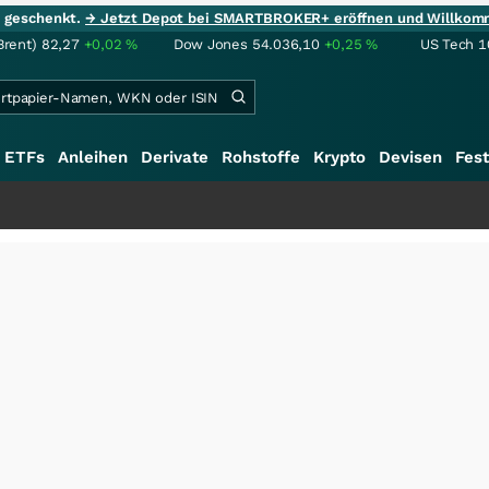
ie geschenkt.
→ Jetzt Depot bei SMARTBROKER+ eröffnen und Willkom
Brent)
82,27
+0,02
%
Dow Jones
54.036,10
+0,25
%
US Tech 1
ETFs
Anleihen
Derivate
Rohstoffe
Krypto
Devisen
Fest