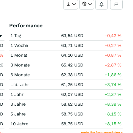
Performance
1 Tag
63,54
USD
-0,42
%
SD
1 Woche
63,71
USD
-0,27
%
%
1 Monat
64,10
USD
-0,87
%
26
3 Monate
65,42
USD
-2,87
%
SD
6 Monate
62,38
USD
+1,86
%
SD
Lfd. Jahr
61,25
USD
+3,74
%
SD
1 Jahr
62,07
USD
+2,37
%
SD
3 Jahre
58,62
USD
+8,39
%
SD
5 Jahre
58,75
USD
+8,15
%
SD
10 Jahre
58,75
USD
+8,15
%
mehr Performancedaten »