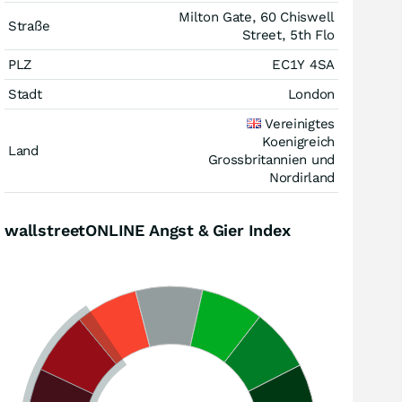
Milton Gate, 60 Chiswell
Straße
Street, 5th Flo
PLZ
EC1Y 4SA
Stadt
London
Vereinigtes
Koenigreich
Land
Grossbritannien und
Nordirland
wallstreetONLINE Angst & Gier Index