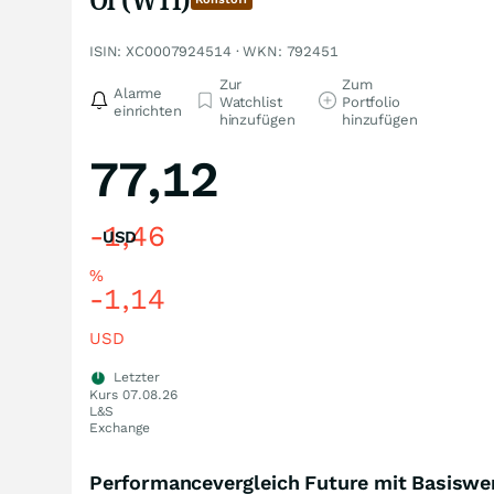
ISIN: XC0007924514 · WKN: 792451
Zur
Zum
Alarme
Watchlist
Portfolio
einrichten
hinzufügen
hinzufügen
77,12
-1,46
USD
%
-1,14
USD
Letzter
Kurs
07.08.26
L&S
Exchange
Performancevergleich Future mit Basiswe