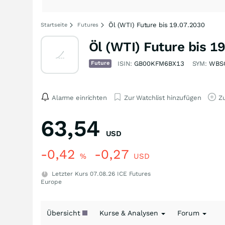
Öl (WTI) Future bis 19.07.2030
Startseite
Futures
Öl (WTI) Future bis 1
Future
ISIN:
GB00KFM6BX13
SYM:
WBS
Alarme einrichten
Zur Watchlist hinzufügen
Zu
63,54
USD
-0,42
-0,27
%
USD
Letzter Kurs
07.08.26
ICE Futures
Europe
Übersicht
Kurse & Analysen
Forum