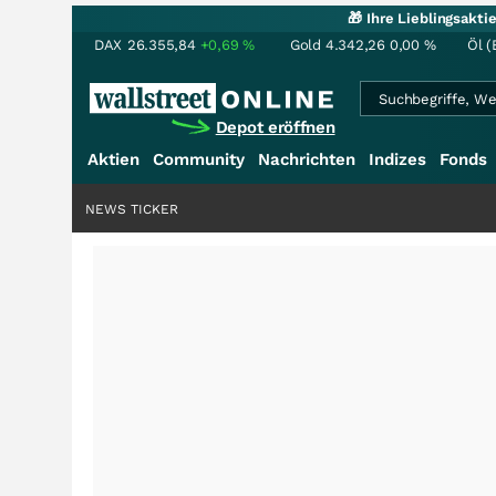
🎁 Ihre Lieblingsakt
DAX
26.355,84
+0,69
%
Gold
4.342,26
0,00
%
Öl (
Depot eröffnen
Aktien
Community
Nachrichten
Indizes
Fonds
NEWS TICKER