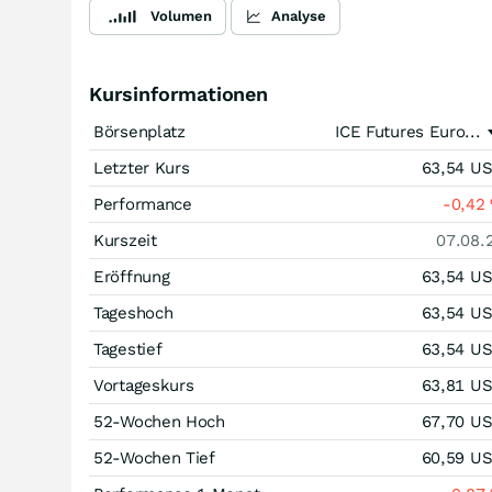
Volumen
Analyse
Kursinformationen
Börsenplatz
ICE Futures Euro...
Letzter Kurs
63,54
U
Performance
-0,42
Kurszeit
07.08.
Eröffnung
63,54
U
Tageshoch
63,54
U
Tagestief
63,54
U
Vortageskurs
63,81
U
52-Wochen Hoch
67,70
U
52-Wochen Tief
60,59
U