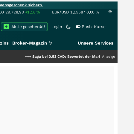
mensgeschenk sichern.
00
29.728,93
+1,18
%
EUR/USD
1,15587
0,00
%
Aktie geschenkt!
Login
Push-Kurse
zins
Broker-Magazin ✨
Unsere Services
+++
Saga bei 0,53 CAD: Bewertet der Markt noch immer nur die Hälfte de
Anzeige