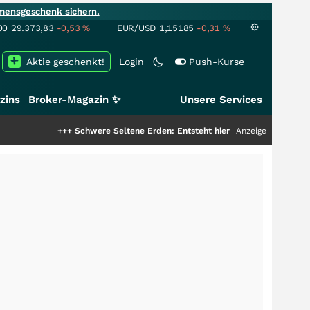
mensgeschenk sichern.
00
29.373,83
-0,53
%
EUR/USD
1,15185
-0,31
%
Aktie geschenkt!
Login
Push-Kurse
zins
Broker-Magazin ✨
Unsere Services
+++
Schwere Seltene Erden: Entsteht hier die nächste Milliardenstory?
Anzeige
++