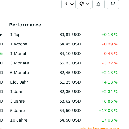
Performance
1 Tag
63,81
USD
+0,16
%
SD
1 Woche
64,45
USD
-0,99
%
%
1 Monat
64,10
USD
-0,45
%
00
3 Monate
65,93
USD
-3,22
%
SD
6 Monate
62,45
USD
+2,18
%
SD
Lfd. Jahr
61,25
USD
+4,18
%
SD
1 Jahr
62,35
USD
+2,34
%
SD
3 Jahre
58,62
USD
+8,85
%
SD
5 Jahre
54,50
USD
+17,08
%
SD
10 Jahre
54,50
USD
+17,08
%
mehr Performancedaten »