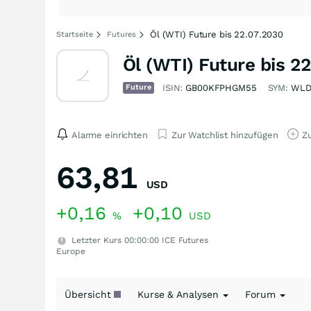
Öl (WTI) Future bis 22.07.2030
Startseite
Futures
Öl (WTI) Future bis 2
Future
ISIN:
GB00KFPHGM55
SYM:
WLD
Alarme einrichten
Zur Watchlist hinzufügen
Zu
63,81
USD
+0,16
+0,10
%
USD
Letzter Kurs
00:00:00
ICE Futures
Europe
Übersicht
Kurse & Analysen
Forum