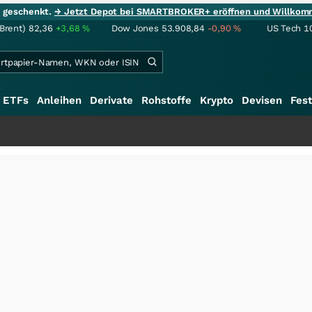
ie geschenkt.
→ Jetzt Depot bei SMARTBROKER+ eröffnen und Willkom
(Brent)
82,36
+3,68
%
Dow Jones
53.908,84
-0,90
%
US Tech 1
ETFs
Anleihen
Derivate
Rohstoffe
Krypto
Devisen
Fest