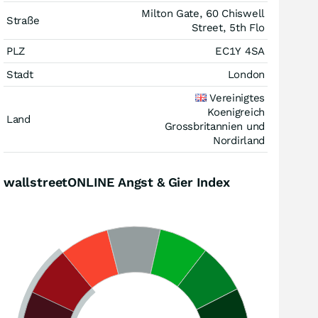
Milton Gate, 60 Chiswell
Straße
Street, 5th Flo
PLZ
EC1Y 4SA
Stadt
London
Vereinigtes
Koenigreich
Land
Grossbritannien und
Nordirland
wallstreetONLINE Angst & Gier Index