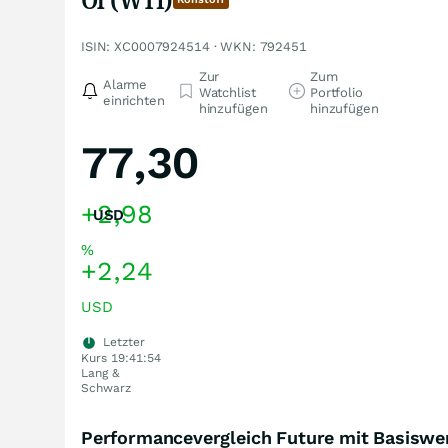
ISIN: XC0007924514 · WKN: 792451
Zur
Zum
Alarme
Watchlist
Portfolio
einrichten
hinzufügen
hinzufügen
77,30
+2,98
USD
%
+2,24
USD
Letzter
Kurs
19:41:54
Lang &
Schwarz
Performancevergleich Future mit Basiswe