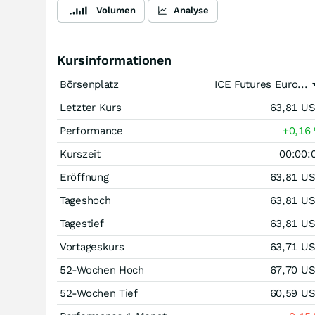
Volumen
Analyse
Kursinformationen
Börsenplatz
ICE Futures Euro...
Letzter Kurs
63,81
U
Performance
+0,16
Kurszeit
00:00:
Eröffnung
63,81
U
Tageshoch
63,81
U
Tagestief
63,81
U
Vortageskurs
63,71
U
52-Wochen Hoch
67,70
U
52-Wochen Tief
60,59
U