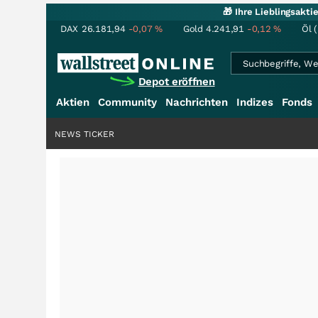
🎁 Ihre Lieblingsakt
DAX
26.181,94
-0,07
%
Gold
4.241,91
-0,12
%
Öl 
Depot eröffnen
Aktien
Community
Nachrichten
Indizes
Fonds
NEWS TICKER