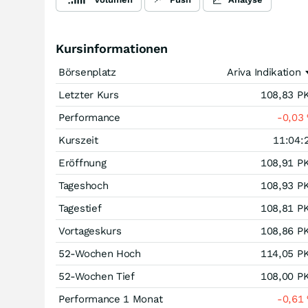
Kursinformationen
Börsenplatz
Ariva Indikation
Letzter Kurs
108,83
P
Performance
-0,03
Kurszeit
11:04:
Eröffnung
108,91
P
Tageshoch
108,93
P
Tagestief
108,81
P
Vortageskurs
108,86
P
52-Wochen Hoch
114,05
P
52-Wochen Tief
108,00
P
Performance 1 Monat
-0,61