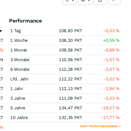
Performance
1 Tag
108,83
PKT
-0,03
%
KT
1 Woche
108,20
PKT
+0,59
%
%
1 Monat
109,58
PKT
-0,69
%
24
3 Monate
110,56
PKT
-1,57
%
KT
6 Monate
112,28
PKT
-3,07
%
KT
Lfd. Jahr
112,22
PKT
-3,02
%
KT
1 Jahr
112,13
PKT
-2,94
%
KT
3 Jahre
111,09
PKT
-2,03
%
KT
5 Jahre
134,47
PKT
-19,07
%
KT
10 Jahre
132,35
PKT
-17,77
%
mehr Performancedaten »
%