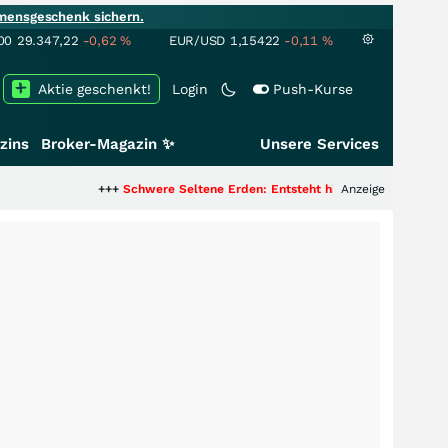
mensgeschenk sichern.
00
29.347,22
-0,62
%
EUR/USD
1,15422
-0,11
%
Aktie geschenkt!
Login
Push-Kurse
zins
Broker-Magazin ✨
Unsere Services
+++
Schwere Seltene Erden: Entsteht hier die nächste Milliardenst
Anzeige