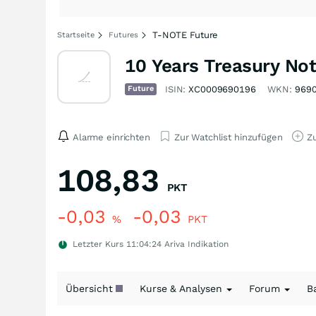
T-NOTE Future
Startseite
Futures
10 Years Treasury No
Future
ISIN:
XC0009690196
WKN:
969
Alarme einrichten
Zur Watchlist hinzufügen
Zu
108,83
PKT
-0,03
-0,03
%
PKT
Letzter Kurs
11:04:24
Ariva Indikation
Übersicht
Kurse & Analysen
Forum
B