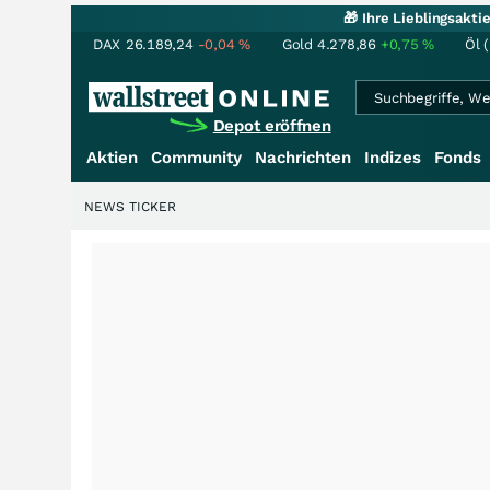
🎁 Ihre Lieblingsakt
DAX
26.189,24
-0,04
%
Gold
4.278,86
+0,75
%
Öl 
Depot eröffnen
Aktien
Community
Nachrichten
Indizes
Fonds
NEWS TICKER