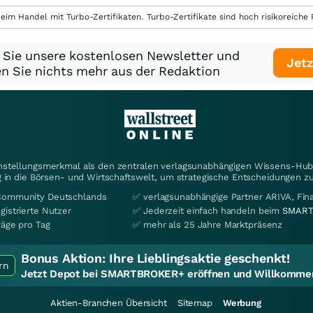
eim Handel mit Turbo-Zertifikaten. Turbo-Zertifikate sind hoch risikoreiche P
 Sie unsere kostenlosen Newsletter und
Jetz
n Sie nichts mehr aus der Redaktion
instellungsmerkmal als den zentralen verlagsunabhängigen Wissens-Hub 
 in die Börsen- und Wirtschaftswelt, um strategische Entscheidungen zu
Community Deutschlands
✅ verlagsunabhängige Partner ARIVA, Fi
gistrierte Nutzer
✅ Jederzeit einfach handeln beim
SMART
räge pro Tag
✅ mehr als 25 Jahre Marktpräsenz
Bonus Aktion:
Ihre Lieblingsaktie geschenkt!
rn
Jetzt Depot bei SMARTBROKER+ eröffnen und Willkommen
Aktien-Branchen Übersicht
Sitemap
Werbung