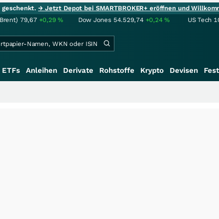
ie geschenkt.
→ Jetzt Depot bei SMARTBROKER+ eröffnen und Willkom
(Brent)
79,67
+0,29
%
Dow Jones
54.529,74
+0,24
%
US Tech 1
ETFs
Anleihen
Derivate
Rohstoffe
Krypto
Devisen
Fest