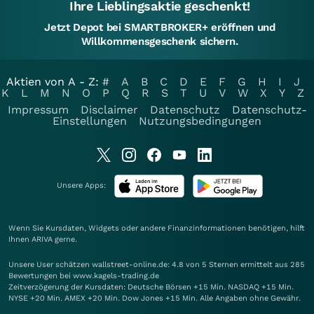
Ihre Lieblingsaktie geschenkt!
Jetzt Depot bei SMARTBROKER+ eröffnen und
Willkommensgeschenk sichern.
Aktien von A - Z:
#
A
B
C
D
E
F
G
H
I
J
K
L
M
N
O
P
Q
R
S
T
U
V
W
X
Y
Z
Impressum
Disclaimer
Datenschutz
Datenschutz-
Einstellungen
Nutzungsbedingungen
Unsere Apps:
Wenn Sie Kursdaten, Widgets oder andere Finanzinformationen benötigen, hilft
Ihnen
ARIVA
gerne.
Unsere User schätzen wallstreet-online.de: 4.8 von 5 Sternen ermittelt aus 285
Bewertungen bei www.kagels-trading.de
Zeitverzögerung der Kursdaten: Deutsche Börsen +15 Min. NASDAQ +15 Min.
NYSE +20 Min. AMEX +20 Min. Dow Jones +15 Min. Alle Angaben ohne Gewähr.