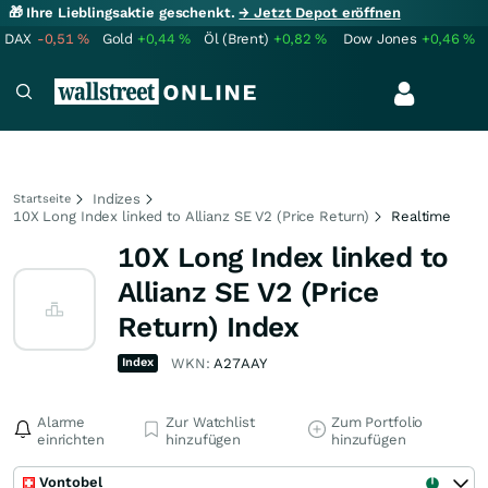
🎁 Ihre Lieblingsaktie geschenkt.
→ Jetzt Depot eröffnen
DAX
-0,51
%
Gold
+0,44
%
Öl (Brent)
+0,82
%
Dow Jones
+0,46
%
Indizes
Startseite
10X Long Index linked to Allianz SE V2 (Price Return)
Realtime
10X Long Index linked to
Allianz SE V2 (Price
Return) Index
Index
WKN:
A27AAY
Alarme
Zur Watchlist
Zum Portfolio
einrichten
hinzufügen
hinzufügen
Vontobel