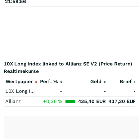
21:59:56
10X Long Index linked to Allianz SE V2 (Price Return)
Realtimekurse
Wertpapier
Perf. %
Geld
Brief
10X Long Index linked to Allianz SE V2 (Price Return)
-
-
-
Allianz
+0,36
%
435,40
EUR
437,30
EUR