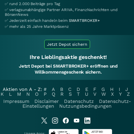
✅ rund 2.000 Beiträge pro Tag
✅ verlagsunabhängige Partner ARIVA, FinanzNachrichten und
BörsenNews
✅ Jederzeit einfach handeln beim
SMARTBROKER+
✅ mehr als 25 Jahre Marktpräsenz
Jetzt Depot sichern
Ihre Lieblingsaktie geschenkt!
Jetzt Depot bei SMARTBROKER+ eröffnen und
Willkommensgeschenk sichern.
Aktien von A - Z:
#
A
B
C
D
E
F
G
H
I
J
K
L
M
N
O
P
Q
R
S
T
U
V
W
X
Y
Z
Impressum
Disclaimer
Datenschutz
Datenschutz-
Einstellungen
Nutzungsbedingungen
Unsere Apps: