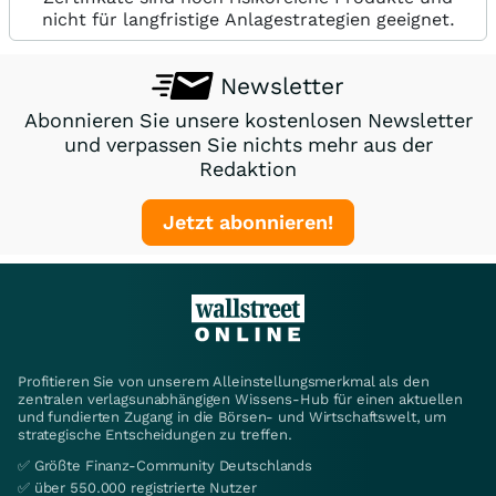
nicht für langfristige Anlagestrategien geeignet.
Newsletter
Abonnieren Sie unsere kostenlosen Newsletter
und verpassen Sie nichts mehr aus der
Redaktion
Jetzt abonnieren!
Profitieren Sie von unserem Alleinstellungsmerkmal als den
zentralen verlagsunabhängigen Wissens-Hub für einen aktuellen
und fundierten Zugang in die Börsen- und Wirtschaftswelt, um
strategische Entscheidungen zu treffen.
✅ Größte Finanz-Community Deutschlands
✅ über 550.000 registrierte Nutzer