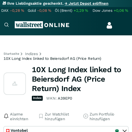
🎁 Ihre Lieblingsaktie geschenkt.
→ Jetzt Depot eröffnen
DAX
-0,28
%
Gold
-0,08
%
Öl (Brent)
+2,29
%
Dow Jones
+0,06
%
Indizes
Startseite
10X Long Index linked to Beiersdorf AG (Price Return)
10X Long Index linked to
Beiersdorf AG (Price
Return) Index
Index
WKN:
A39EP0
Alarme
Zur Watchlist
Zum Portfolio
einrichten
hinzufügen
hinzufügen
Vontobel