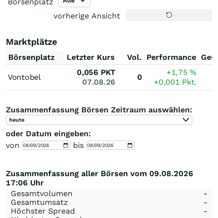
Alle
Börsenplatz
vorherige Ansicht
Marktplätze
Börsenplatz
Letzter Kurs
Vol.
Performance
Ges
0,056
PKT
+1,75
%
Vontobel
0
07.08.26
+0,001
Pkt.
Zusammenfassung Börsen Zeitraum auswählen:
heute
oder Datum eingeben:
von
bis
Zusammenfassung aller Börsen vom 09.08.2026
17:06 Uhr
Gesamtvolumen
-
Gesamtumsatz
-
Höchster Spread
-