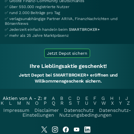
✅ Größte Finanz-Community Deutschlands
✅ über 550.000 registrierte Nutzer
✅ rund 2.000 Beiträge pro Tag
✅ verlagsunabhängige Partner ARIVA, FinanzNachrichten und
BörsenNews
✅ Jederzeit einfach handeln beim
SMARTBROKER+
✅ mehr als 25 Jahre Marktpräsenz
Jetzt Depot sichern
Ihre Lieblingsaktie geschenkt!
Jetzt Depot bei SMARTBROKER+ eröffnen und
Willkommensgeschenk sichern.
Aktien von A - Z:
#
A
B
C
D
E
F
G
H
I
J
K
L
M
N
O
P
Q
R
S
T
U
V
W
X
Y
Z
Impressum
Disclaimer
Datenschutz
Datenschutz-
Einstellungen
Nutzungsbedingungen