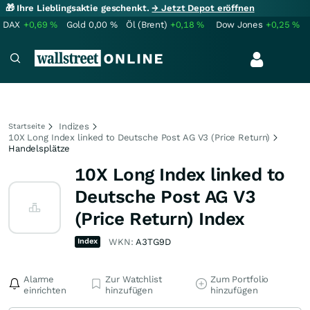
🎁 Ihre Lieblingsaktie geschenkt.
→ Jetzt Depot eröffnen
DAX
+0,69
%
Gold
0,00
%
Öl (Brent)
+0,18
%
Dow Jones
+0,25
%
Indizes
Startseite
10X Long Index linked to Deutsche Post AG V3 (Price Return)
Handelsplätze
10X Long Index linked to
Deutsche Post AG V3
(Price Return) Index
Index
WKN:
A3TG9D
Alarme
Zur Watchlist
Zum Portfolio
einrichten
hinzufügen
hinzufügen