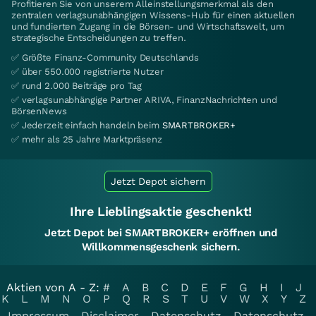
Profitieren Sie von unserem Alleinstellungsmerkmal als den
zentralen verlagsunabhängigen Wissens-Hub für einen aktuellen
und fundierten Zugang in die Börsen- und Wirtschaftswelt, um
strategische Entscheidungen zu treffen.
✅ Größte Finanz-Community Deutschlands
✅ über 550.000 registrierte Nutzer
✅ rund 2.000 Beiträge pro Tag
✅ verlagsunabhängige Partner ARIVA, FinanzNachrichten und
BörsenNews
✅ Jederzeit einfach handeln beim
SMARTBROKER+
✅ mehr als 25 Jahre Marktpräsenz
Jetzt Depot sichern
Ihre Lieblingsaktie geschenkt!
Jetzt Depot bei SMARTBROKER+ eröffnen und
Willkommensgeschenk sichern.
Aktien von A - Z:
#
A
B
C
D
E
F
G
H
I
J
K
L
M
N
O
P
Q
R
S
T
U
V
W
X
Y
Z
Impressum
Disclaimer
Datenschutz
Datenschutz-