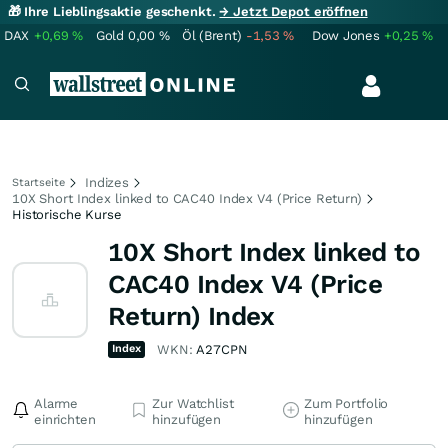
🎁 Ihre Lieblingsaktie geschenkt.
→ Jetzt Depot eröffnen
DAX
+0,69
%
Gold
0,00
%
Öl (Brent)
-1,53
%
Dow Jones
+0,25
%
Indizes
Startseite
10X Short Index linked to CAC40 Index V4 (Price Return)
Historische Kurse
10X Short Index linked to
CAC40 Index V4 (Price
Return) Index
Index
WKN:
A27CPN
Alarme
Zur Watchlist
Zum Portfolio
einrichten
hinzufügen
hinzufügen