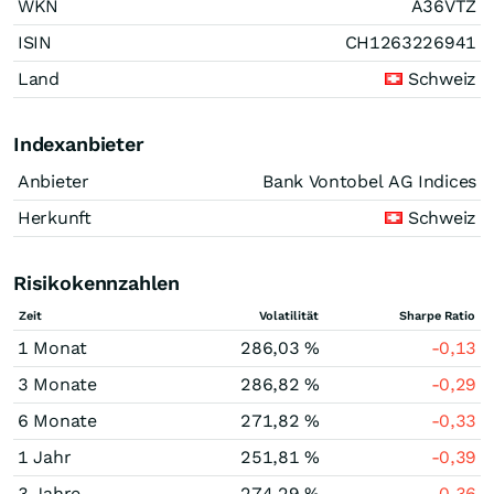
WKN
A36VTZ
ISIN
CH1263226941
Land
Schweiz
Indexanbieter
Anbieter
Bank Vontobel AG Indices
Herkunft
Schweiz
Risikokennzahlen
Zeit
Volatilität
Sharpe Ratio
1 Monat
286,03 %
-0,13
3 Monate
286,82 %
-0,29
6 Monate
271,82 %
-0,33
1 Jahr
251,81 %
-0,39
3 Jahre
274,29 %
-0,36