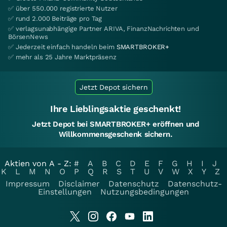
✅ über 550.000 registrierte Nutzer
✅ rund 2.000 Beiträge pro Tag
✅ verlagsunabhängige Partner ARIVA, FinanzNachrichten und
BörsenNews
✅ Jederzeit einfach handeln beim
SMARTBROKER+
✅ mehr als 25 Jahre Marktpräsenz
Jetzt Depot sichern
Ihre Lieblingsaktie geschenkt!
Jetzt Depot bei SMARTBROKER+ eröffnen und
Willkommensgeschenk sichern.
Aktien von A - Z:
#
A
B
C
D
E
F
G
H
I
J
K
L
M
N
O
P
Q
R
S
T
U
V
W
X
Y
Z
Impressum
Disclaimer
Datenschutz
Datenschutz-
Einstellungen
Nutzungsbedingungen