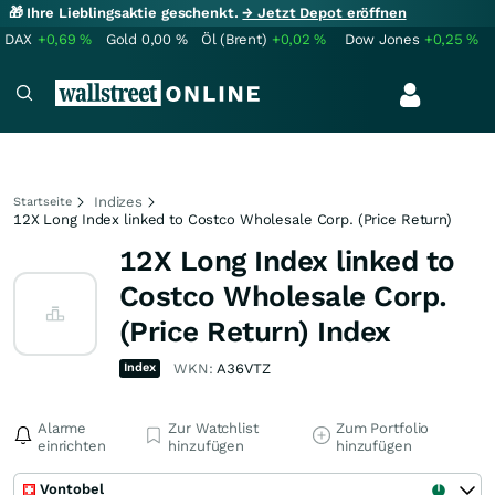
🎁 Ihre Lieblingsaktie geschenkt.
→ Jetzt Depot eröffnen
DAX
+0,69
%
Gold
0,00
%
Öl (Brent)
+0,02
%
Dow Jones
+0,25
%
Indizes
Startseite
12X Long Index linked to Costco Wholesale Corp. (Price Return)
12X Long Index linked to
Costco Wholesale Corp.
(Price Return) Index
Index
WKN:
A36VTZ
Alarme
Zur Watchlist
Zum Portfolio
einrichten
hinzufügen
hinzufügen
Vontobel