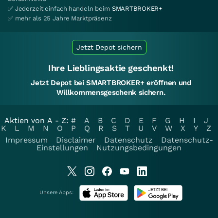
✅ Jederzeit einfach handeln beim
SMARTBROKER+
✅ mehr als 25 Jahre Marktpräsenz
Jetzt Depot sichern
Ihre Lieblingsaktie geschenkt!
Jetzt Depot bei SMARTBROKER+ eröffnen und
Willkommensgeschenk sichern.
Aktien von A - Z:
#
A
B
C
D
E
F
G
H
I
J
K
L
M
N
O
P
Q
R
S
T
U
V
W
X
Y
Z
Impressum
Disclaimer
Datenschutz
Datenschutz-
Einstellungen
Nutzungsbedingungen
Unsere Apps: