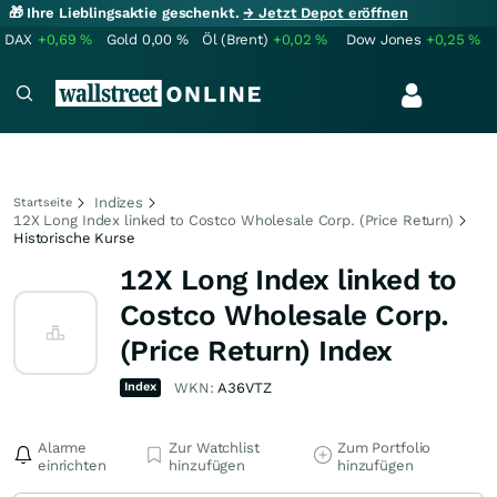
🎁 Ihre Lieblingsaktie geschenkt.
→ Jetzt Depot eröffnen
DAX
+0,69
%
Gold
0,00
%
Öl (Brent)
+0,02
%
Dow Jones
+0,25
%
Indizes
Startseite
12X Long Index linked to Costco Wholesale Corp. (Price Return)
Historische Kurse
12X Long Index linked to
Costco Wholesale Corp.
(Price Return) Index
Index
WKN:
A36VTZ
Alarme
Zur Watchlist
Zum Portfolio
einrichten
hinzufügen
hinzufügen