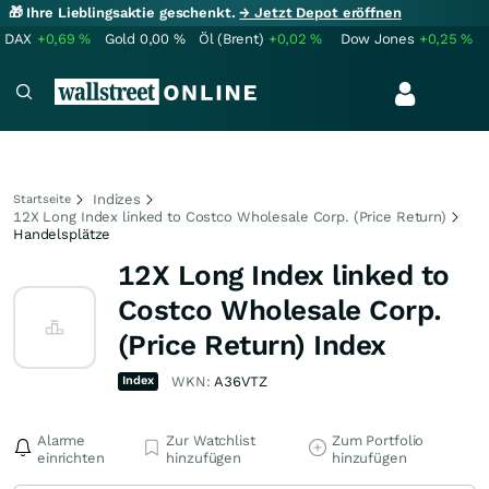
🎁 Ihre Lieblingsaktie geschenkt.
→ Jetzt Depot eröffnen
DAX
+0,69
%
Gold
0,00
%
Öl (Brent)
+0,02
%
Dow Jones
+0,25
%
Indizes
Startseite
12X Long Index linked to Costco Wholesale Corp. (Price Return)
Handelsplätze
12X Long Index linked to
Costco Wholesale Corp.
(Price Return) Index
Index
WKN:
A36VTZ
Alarme
Zur Watchlist
Zum Portfolio
einrichten
hinzufügen
hinzufügen