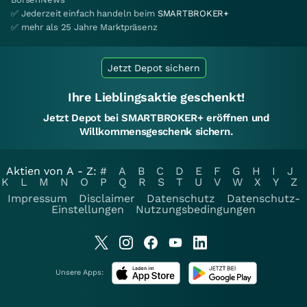
✅ Jederzeit einfach handeln beim
SMARTBROKER+
✅ mehr als 25 Jahre Marktpräsenz
Jetzt Depot sichern
Ihre Lieblingsaktie geschenkt!
Jetzt Depot bei SMARTBROKER+ eröffnen und
Willkommensgeschenk sichern.
Aktien von A - Z:
#
A
B
C
D
E
F
G
H
I
J
K
L
M
N
O
P
Q
R
S
T
U
V
W
X
Y
Z
Impressum
Disclaimer
Datenschutz
Datenschutz-
Einstellungen
Nutzungsbedingungen
Unsere Apps: