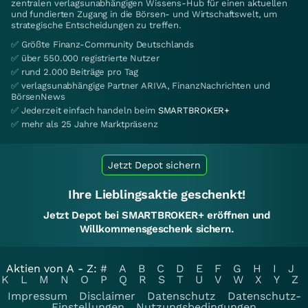
zentralen verlagsunabhängigen Wissens-Hub für einen aktuellen
und fundierten Zugang in die Börsen- und Wirtschaftswelt, um
strategische Entscheidungen zu treffen.
✅ Größte Finanz-Community Deutschlands
✅ über 550.000 registrierte Nutzer
✅ rund 2.000 Beiträge pro Tag
✅ verlagsunabhängige Partner ARIVA, FinanzNachrichten und
BörsenNews
✅ Jederzeit einfach handeln beim
SMARTBROKER+
✅ mehr als 25 Jahre Marktpräsenz
Jetzt Depot sichern
Ihre Lieblingsaktie geschenkt!
Jetzt Depot bei SMARTBROKER+ eröffnen und
Willkommensgeschenk sichern.
Aktien von A - Z:
#
A
B
C
D
E
F
G
H
I
J
K
L
M
N
O
P
Q
R
S
T
U
V
W
X
Y
Z
Impressum
Disclaimer
Datenschutz
Datenschutz-
Einstellungen
Nutzungsbedingungen