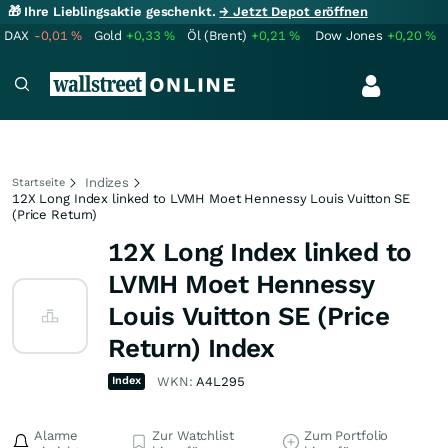
🎁 Ihre Lieblingsaktie geschenkt.
→ Jetzt Depot eröffnen
DAX
-0,01
%
Gold
+0,33
%
Öl (Brent)
+0,21
%
Dow Jones
+0,20
%
Indizes
Startseite
12X Long Index linked to LVMH Moet Hennessy Louis Vuitton SE
(Price Return)
12X Long Index linked to
LVMH Moet Hennessy
Louis Vuitton SE (Price
Return) Index
Index
WKN:
A4L295
Alarme
Zur Watchlist
Zum Portfolio