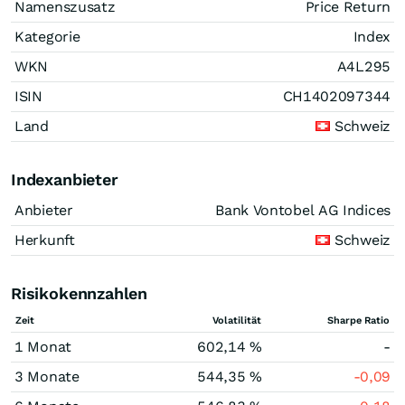
Namenszusatz
Price Return
Kategorie
Index
WKN
A4L295
ISIN
CH1402097344
Land
Schweiz
Indexanbieter
Anbieter
Bank Vontobel AG Indices
Herkunft
Schweiz
Risikokennzahlen
Zeit
Volatilität
Sharpe Ratio
1 Monat
602,14 %
-
3 Monate
544,35 %
-0,09