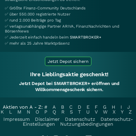
✅ Größte Finanz-Community Deutschlands
✅ über 550.000 registrierte Nutzer
✅ rund 2.000 Beiträge pro Tag
✅ verlagsunabhängige Partner ARIVA, FinanzNachrichten und
BörsenNews
✅ Jederzeit einfach handeln beim
SMARTBROKER+
✅ mehr als 25 Jahre Marktpräsenz
Jetzt Depot sichern
Ihre Lieblingsaktie geschenkt!
Jetzt Depot bei SMARTBROKER+ eröffnen und
Willkommensgeschenk sichern.
Aktien von A - Z:
#
A
B
C
D
E
F
G
H
I
J
K
L
M
N
O
P
Q
R
S
T
U
V
W
X
Y
Z
Impressum
Disclaimer
Datenschutz
Datenschutz-
Einstellungen
Nutzungsbedingungen