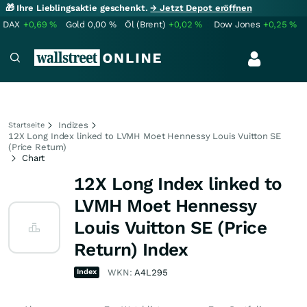
🎁 Ihre Lieblingsaktie geschenkt.
→ Jetzt Depot eröffnen
DAX
+0,69
%
Gold
0,00
%
Öl (Brent)
+0,02
%
Dow Jones
+0,25
%
Indizes
Startseite
12X Long Index linked to LVMH Moet Hennessy Louis Vuitton SE
(Price Return)
Chart
12X Long Index linked to
LVMH Moet Hennessy
Louis Vuitton SE (Price
Return) Index
Index
WKN:
A4L295