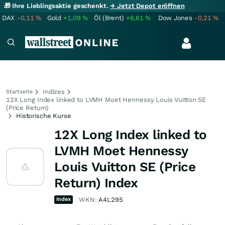
🎁 Ihre Lieblingsaktie geschenkt.
→ Jetzt Depot eröffnen
DAX
-0,11
%
Gold
+1,09
%
Öl (Brent)
+6,61
%
Dow Jones
-0,21
%
Indizes
Startseite
12X Long Index linked to LVMH Moet Hennessy Louis Vuitton SE
(Price Return)
Historische Kurse
12X Long Index linked to
LVMH Moet Hennessy
Louis Vuitton SE (Price
Return) Index
Index
WKN:
A4L295