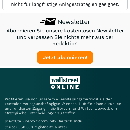
nicht für langfristige Anlagestrategien geeignet.
Newsletter
Abonnieren Sie unsere kostenlosen Newsletter
und verpassen Sie nichts mehr aus der
Redaktion
Jetzt abonnieren!
Profitieren Sie von unserem Alleinstellungsmerkmal als den
zentralen verlagsunabhängigen Wissens-Hub für einen aktuellen
und fundierten Zugang in die Börsen- und Wirtschaftswelt, um
strategische Entscheidungen zu treffen.
✅ Größte Finanz-Community Deutschlands
✅ über 550.000 registrierte Nutzer