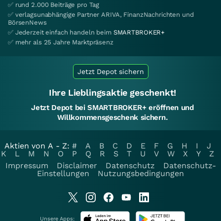
✅ rund 2.000 Beiträge pro Tag
✅ verlagsunabhängige Partner ARIVA, FinanzNachrichten und
BörsenNews
✅ Jederzeit einfach handeln beim
SMARTBROKER+
✅ mehr als 25 Jahre Marktpräsenz
Jetzt Depot sichern
Ihre Lieblingsaktie geschenkt!
Jetzt Depot bei SMARTBROKER+ eröffnen und
Willkommensgeschenk sichern.
Aktien von A - Z:
#
A
B
C
D
E
F
G
H
I
J
K
L
M
N
O
P
Q
R
S
T
U
V
W
X
Y
Z
Impressum
Disclaimer
Datenschutz
Datenschutz-
Einstellungen
Nutzungsbedingungen
Unsere Apps: