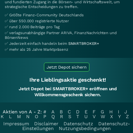
und fundierten Zugang in die Börsen- und Wirtschaftswelt, um
strategische Entscheidungen zu treffen.
✅ Größte Finanz-Community Deutschlands
✅ über 550.000 registrierte Nutzer
✅ rund 2.000 Beiträge pro Tag
✅ verlagsunabhängige Partner ARIVA, FinanzNachrichten und
BörsenNews
✅ Jederzeit einfach handeln beim
SMARTBROKER+
✅ mehr als 25 Jahre Marktpräsenz
Jetzt Depot sichern
Ihre Lieblingsaktie geschenkt!
Jetzt Depot bei SMARTBROKER+ eröffnen und
Willkommensgeschenk sichern.
Aktien von A - Z:
#
A
B
C
D
E
F
G
H
I
J
K
L
M
N
O
P
Q
R
S
T
U
V
W
X
Y
Z
Impressum
Disclaimer
Datenschutz
Datenschutz-
Einstellungen
Nutzungsbedingungen