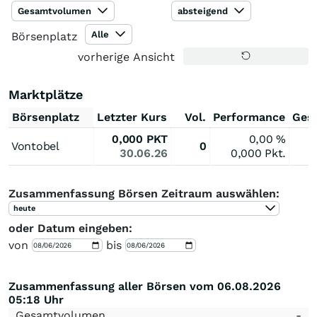
Gesamtvolumen
absteigend
Alle
Börsenplatz
vorherige Ansicht
Marktplätze
Börsenplatz
Letzter Kurs
Vol.
Performance
Ges
0,000
PKT
0,00
%
Vontobel
0
30.06.26
0,000
Pkt.
Zusammenfassung Börsen Zeitraum auswählen:
heute
oder Datum eingeben:
von
bis
Zusammenfassung aller Börsen vom 06.08.2026
05:18 Uhr
Gesamtvolumen
-