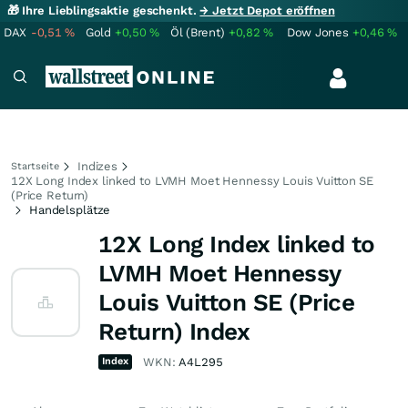
🎁 Ihre Lieblingsaktie geschenkt.
→ Jetzt Depot eröffnen
DAX
-0,51
%
Gold
+0,50
%
Öl (Brent)
+0,82
%
Dow Jones
+0,46
%
Indizes
Startseite
12X Long Index linked to LVMH Moet Hennessy Louis Vuitton SE
(Price Return)
Handelsplätze
12X Long Index linked to
LVMH Moet Hennessy
Louis Vuitton SE (Price
Return) Index
Index
WKN:
A4L295