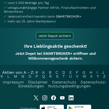
✅ rund 2.000 Beiträge pro Tag
✅ verlagsunabhängige Partner ARIVA, FinanzNachrichten und
BörsenNews
✅ Jederzeit einfach handeln beim
SMARTBROKER+
✅ mehr als 25 Jahre Marktpräsenz
Jetzt Depot sichern
Ihre Lieblingsaktie geschenkt!
Jetzt Depot bei SMARTBROKER+ eröffnen und
Willkommensgeschenk sichern.
Aktien von A - Z:
#
A
B
C
D
E
F
G
H
I
J
K
L
M
N
O
P
Q
R
S
T
U
V
W
X
Y
Z
Impressum
Disclaimer
Datenschutz
Datenschutz-
Einstellungen
Nutzungsbedingungen
Unsere Apps: