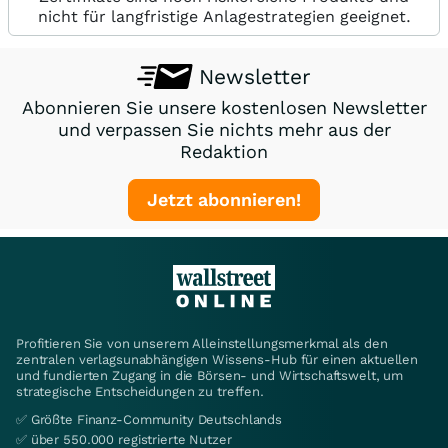
nicht für langfristige Anlagestrategien geeignet.
Newsletter
Abonnieren Sie unsere kostenlosen Newsletter
und verpassen Sie nichts mehr aus der
Redaktion
Jetzt abonnieren!
Profitieren Sie von unserem Alleinstellungsmerkmal als den
zentralen verlagsunabhängigen Wissens-Hub für einen aktuellen
und fundierten Zugang in die Börsen- und Wirtschaftswelt, um
strategische Entscheidungen zu treffen.
✅ Größte Finanz-Community Deutschlands
✅ über 550.000 registrierte Nutzer