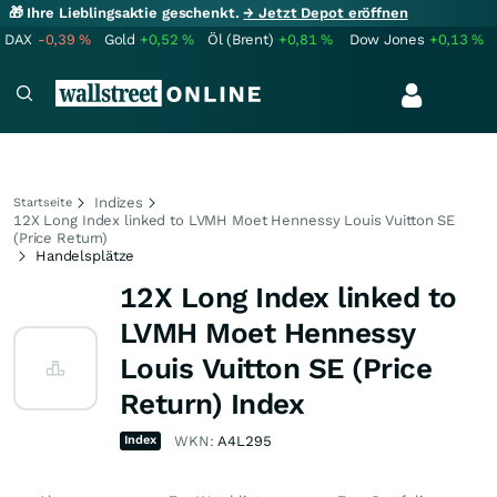
🎁 Ihre Lieblingsaktie geschenkt.
→ Jetzt Depot eröffnen
DAX
-0,39
%
Gold
+0,52
%
Öl (Brent)
+0,81
%
Dow Jones
+0,13
%
Indizes
Startseite
12X Long Index linked to LVMH Moet Hennessy Louis Vuitton SE
(Price Return)
Handelsplätze
12X Long Index linked to
LVMH Moet Hennessy
Louis Vuitton SE (Price
Return) Index
Index
WKN:
A4L295