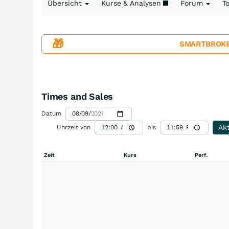
Übersicht
Kurse & Analysen
Forum
T
🎁
SMARTBROKER+
Times and Sales
Datum
Akt
Uhrzeit von
bis
Zeit
Kurs
Perf.