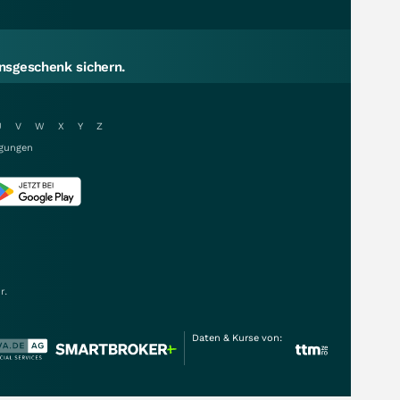
sgeschenk sichern.
U
V
W
X
Y
Z
gungen
r.
Daten & Kurse von: