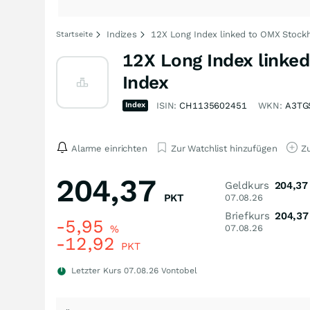
Indizes
12X Long Index linked to OMX Stockh
Startseite
12X Long Index linke
Index
Index
ISIN:
CH1135602451
WKN:
A3TG
Alarme einrichten
Zur Watchlist hinzufügen
Zu
204,37
Geldkurs
204,37
PKT
07.08.26
Briefkurs
204,37
-5,95
%
07.08.26
-12,92
PKT
Letzter Kurs
07.08.26
Vontobel