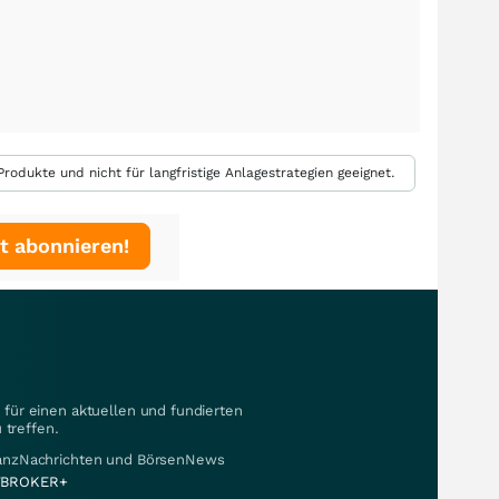
rodukte und nicht für langfristige Anlagestrategien geeignet.
t abonnieren!
für einen aktuellen und fundierten
 treffen.
nanzNachrichten und BörsenNews
BROKER+