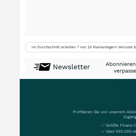
Im Durchschnitt erleiden 7 von 10 Kleinanlegern Verluste b
Abonnieren
Newsletter
verpasse
Profitieren Sie von unserem Alle
Zugang
✅ Größte Finanz-
✅ über 550.000 re