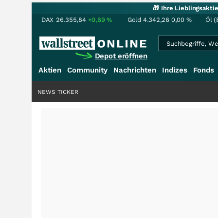
🎁 Ihre Lieblingsakt
DAX
26.355,84
+0,69
%
Gold
4.342,26
0,00
%
Öl (
Depot eröffnen
Aktien
Community
Nachrichten
Indizes
Fonds
NEWS TICKER