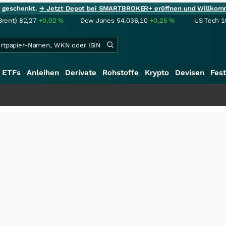
ie geschenkt.
→ Jetzt Depot bei SMARTBROKER+ eröffnen und Willkom
Brent)
82,27
+0,02
%
Dow Jones
54.036,10
+0,25
%
US Tech 1
ETFs
Anleihen
Derivate
Rohstoffe
Krypto
Devisen
Fest