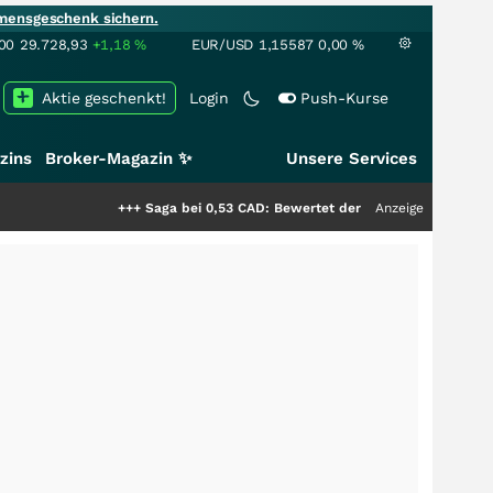
mensgeschenk sichern.
00
29.728,93
+1,18
%
EUR/USD
1,15587
0,00
%
Aktie geschenkt!
Login
Push-Kurse
zins
Broker-Magazin ✨
Unsere Services
+++
Saga bei 0,53 CAD: Bewertet der Markt noch immer nur die 
Anzeige