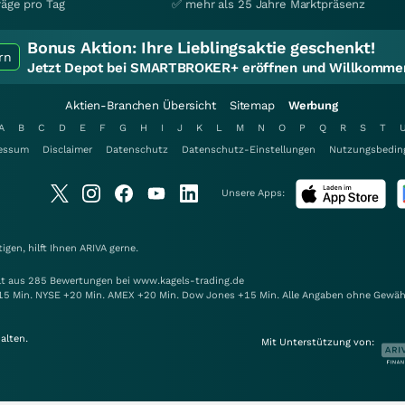
räge pro Tag
✅ mehr als 25 Jahre Marktpräsenz
Bonus Aktion:
Ihre Lieblingsaktie geschenkt!
rn
Jetzt Depot bei SMARTBROKER+ eröffnen und Willkommen
Aktien-Branchen Übersicht
Sitemap
Werbung
A
B
C
D
E
F
G
H
I
J
K
L
M
N
O
P
Q
R
S
T
essum
Disclaimer
Datenschutz
Datenschutz-Einstellungen
Nutzungsbedin
Unsere Apps:
gen, hilft Ihnen
ARIVA
gerne.
elt aus 285 Bewertungen bei www.kagels-trading.de
15 Min. NYSE +20 Min. AMEX +20 Min. Dow Jones +15 Min. Alle Angaben ohne Gewäh
alten.
Mit Unterstützung von: