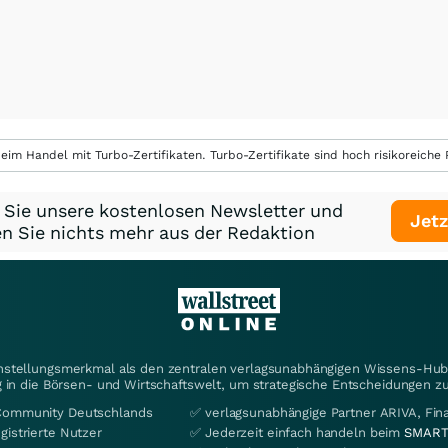
eim Handel mit Turbo-Zertifikaten. Turbo-Zertifikate sind hoch risikoreiche P
 Sie unsere kostenlosen Newsletter und
Jetz
n Sie nichts mehr aus der Redaktion
instellungsmerkmal als den zentralen verlagsunabhängigen Wissens-Hub 
 in die Börsen- und Wirtschaftswelt, um strategische Entscheidungen zu
Community Deutschlands
✅ verlagsunabhängige Partner ARIVA, Fi
gistrierte Nutzer
✅ Jederzeit einfach handeln beim
SMART