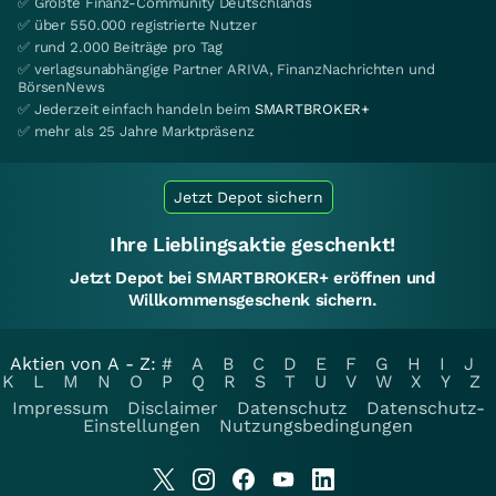
✅ Größte Finanz-Community Deutschlands
✅ über 550.000 registrierte Nutzer
✅ rund 2.000 Beiträge pro Tag
✅ verlagsunabhängige Partner ARIVA, FinanzNachrichten und
BörsenNews
✅ Jederzeit einfach handeln beim
SMARTBROKER+
✅ mehr als 25 Jahre Marktpräsenz
Jetzt Depot sichern
Ihre Lieblingsaktie geschenkt!
Jetzt Depot bei SMARTBROKER+ eröffnen und
Willkommensgeschenk sichern.
Aktien von A - Z:
#
A
B
C
D
E
F
G
H
I
J
K
L
M
N
O
P
Q
R
S
T
U
V
W
X
Y
Z
Impressum
Disclaimer
Datenschutz
Datenschutz-
Einstellungen
Nutzungsbedingungen