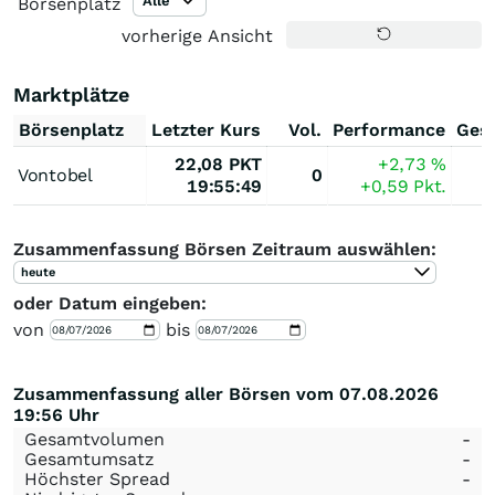
Alle
Börsenplatz
vorherige Ansicht
Marktplätze
Börsenplatz
Letzter Kurs
Vol.
Performance
Ges
22,08
PKT
+2,73
%
Vontobel
0
19:55:49
+0,59
Pkt.
Zusammenfassung Börsen Zeitraum auswählen:
heute
oder Datum eingeben:
von
bis
Zusammenfassung aller Börsen vom 07.08.2026
19:56 Uhr
Gesamtvolumen
-
Gesamtumsatz
-
Höchster Spread
-