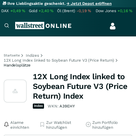
🎁 Ihre Lieblingsaktie geschenkt.
→ Jetzt Depot eröffnen
DAX
+0,49
%
Gold
+2,40
%
Öl (Brent)
-0,19
%
Dow Jones
+0,16
%
Indizes
Startseite
12X Long Index linked to Soybean Future V3 (Price Return)
Handelsplätze
12X Long Index linked to
Soybean Future V3 (Price
Return) Index
Index
WKN:
A39EHY
Alarme
Zur Watchlist
Zum Portfolio
einrichten
hinzufügen
hinzufügen