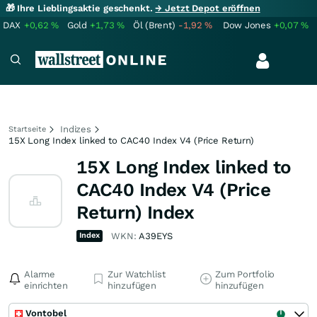
🎁 Ihre Lieblingsaktie geschenkt.
→ Jetzt Depot eröffnen
DAX
+0,62
%
Gold
+1,73
%
Öl (Brent)
-1,92
%
Dow Jones
+0,07
%
Indizes
Startseite
15X Long Index linked to CAC40 Index V4 (Price Return)
15X Long Index linked to
CAC40 Index V4 (Price
Return) Index
Index
WKN:
A39EYS
Alarme
Zur Watchlist
Zum Portfolio
einrichten
hinzufügen
hinzufügen
Vontobel