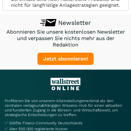
nicht für langfristige Anlagestrategien geeignet.
Newsletter
Abonnieren Sie unsere kostenlosen Newsletter
und verpassen Sie nichts mehr aus der
Redaktion
Jetzt abonnieren!
Profitieren Sie von unserem Alleinstellungsmerkmal als den
zentralen verlagsunabhängigen Wissens-Hub für einen aktuellen
und fundierten Zugang in die Börsen- und Wirtschaftswelt, um
strategische Entscheidungen zu treffen.
✅ Größte Finanz-Community Deutschlands
✅ über 550.000 registrierte Nutzer