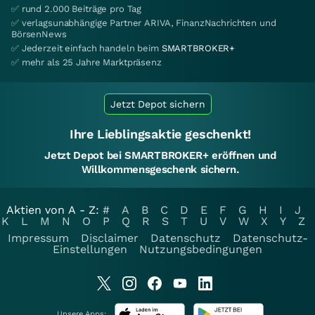
✅ rund 2.000 Beiträge pro Tag
✅ verlagsunabhängige Partner ARIVA, FinanzNachrichten und
BörsenNews
✅ Jederzeit einfach handeln beim
SMARTBROKER+
✅ mehr als 25 Jahre Marktpräsenz
Jetzt Depot sichern
Ihre Lieblingsaktie geschenkt!
Jetzt Depot bei SMARTBROKER+ eröffnen und
Willkommensgeschenk sichern.
Aktien von A - Z:
#
A
B
C
D
E
F
G
H
I
J
K
L
M
N
O
P
Q
R
S
T
U
V
W
X
Y
Z
Impressum
Disclaimer
Datenschutz
Datenschutz-
Einstellungen
Nutzungsbedingungen
Unsere Apps: