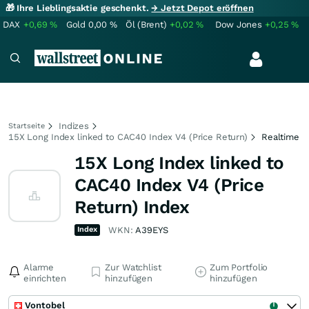
🎁 Ihre Lieblingsaktie geschenkt.
→ Jetzt Depot eröffnen
DAX
+0,69
%
Gold
0,00
%
Öl (Brent)
+0,02
%
Dow Jones
+0,25
%
Indizes
Startseite
15X Long Index linked to CAC40 Index V4 (Price Return)
Realtime
15X Long Index linked to
CAC40 Index V4 (Price
Return) Index
Index
WKN:
A39EYS
Alarme
Zur Watchlist
Zum Portfolio
einrichten
hinzufügen
hinzufügen
Vontobel