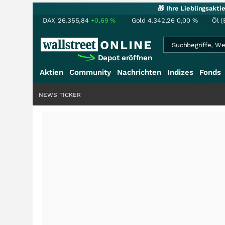
🎁 Ihre Lieblingsakt
DAX
26.355,84
+0,69
%
Gold
4.342,26
0,00
%
Öl (
Depot eröffnen
Aktien
Community
Nachrichten
Indizes
Fonds
NEWS TICKER