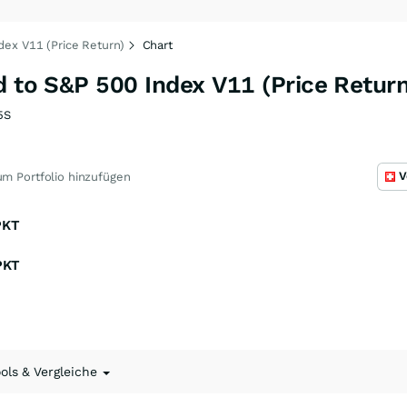
dex V11 (Price Return)
Chart
d to S&P 500 Index V11 (Price Return
5S
V
m Portfolio hinzufügen
PKT
PKT
ools & Vergleiche