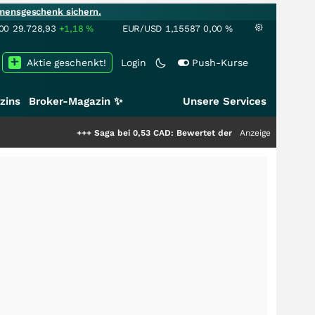
mensgeschenk sichern.
00
29.728,93
+1,18
%
EUR/USD
1,15587
0,00
%
Aktie geschenkt!
Login
Push-Kurse
zins
Broker-Magazin ✨
Unsere Services
+++
Saga bei 0,53 CAD: Bewertet der Markt noch immer nur die H
Anzeige