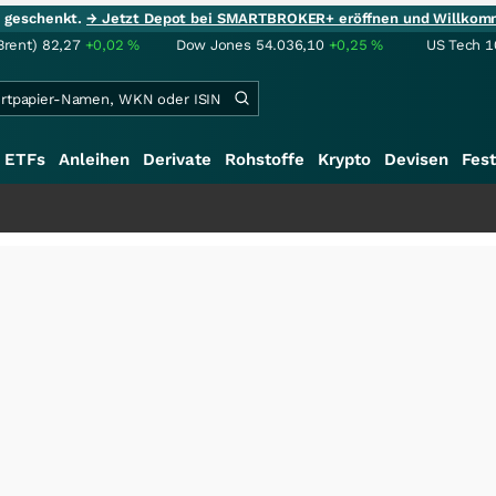
ie geschenkt.
→ Jetzt Depot bei SMARTBROKER+ eröffnen und Willkom
Brent)
82,27
+0,02
%
Dow Jones
54.036,10
+0,25
%
US Tech 1
ETFs
Anleihen
Derivate
Rohstoffe
Krypto
Devisen
Fest