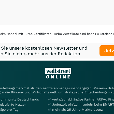
eim Handel mit Turbo-Zertifikaten. Turbo-Zertifikate sind hoch risikoreiche P
 Sie unsere kostenlosen Newsletter und
Jetz
n Sie nichts mehr aus der Redaktion
instellungsmerkmal als den zentralen verlagsunabhängigen Wissens-Hub 
 in die Börsen- und Wirtschaftswelt, um strategische Entscheidungen zu
Community Deutschlands
✅ verlagsunabhängige Partner ARIVA, Fi
gistrierte Nutzer
✅ Jederzeit einfach handeln beim
SMART
räge pro Tag
✅ mehr als 25 Jahre Marktpräsenz