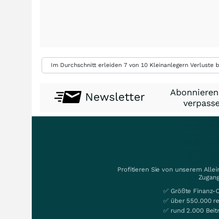
Im Durchschnitt erleiden 7 von 10 Kleinanlegern Verluste b
Abonnieren
Newsletter
verpasse
Profitieren Sie von unserem Alle
Zugang
✅ Größte Finanz-
✅ über 550.000 re
✅ rund 2.000 Beit