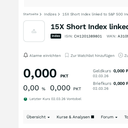
Indizes
15X Short Index linked to S&P 500 In
Startseite
15X Short Index linke
Index
ISIN:
CH1201389801
WKN:
A310
Alarme einrichten
Zur Watchlist hinzufügen
Zu
0,000
Geldkurs
0,000
PKT
02.03.26
Briefkurs
0,000
0,00
0,000
%
PKT
02.03.26
Letzter Kurs
02.03.26
Vontobel
Übersicht
Kurse & Analysen
Forum
T