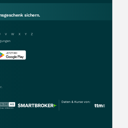
sgeschenk sichern.
U
V
W
X
Y
Z
gungen
r.
Daten & Kurse von: