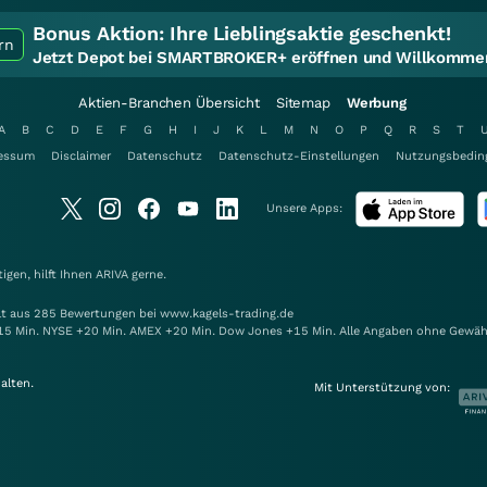
Bonus Aktion:
Ihre Lieblingsaktie geschenkt!
rn
Jetzt Depot bei SMARTBROKER+ eröffnen und Willkommen
Aktien-Branchen Übersicht
Sitemap
Werbung
A
B
C
D
E
F
G
H
I
J
K
L
M
N
O
P
Q
R
S
T
essum
Disclaimer
Datenschutz
Datenschutz-Einstellungen
Nutzungsbedin
Unsere Apps:
gen, hilft Ihnen
ARIVA
gerne.
elt aus 285 Bewertungen bei www.kagels-trading.de
15 Min. NYSE +20 Min. AMEX +20 Min. Dow Jones +15 Min. Alle Angaben ohne Gewäh
alten.
Mit Unterstützung von: