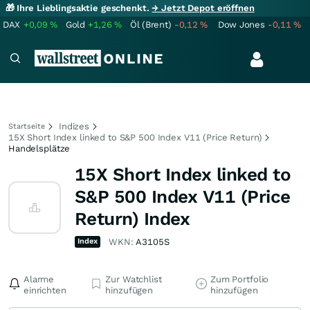
🎁 Ihre Lieblingsaktie geschenkt.
→ Jetzt Depot eröffnen
DAX
+0,09
%
Gold
+1,26
%
Öl (Brent)
-0,12
%
Dow Jones
-0,11
%
Indizes
Startseite
15X Short Index linked to S&P 500 Index V11 (Price Return)
Handelsplätze
15X Short Index linked to
S&P 500 Index V11 (Price
Return) Index
Index
WKN:
A3105S
Alarme
Zur Watchlist
Zum Portfolio
einrichten
hinzufügen
hinzufügen