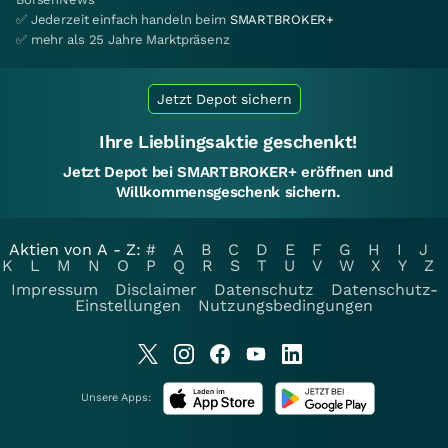
✅ Jederzeit einfach handeln beim
SMARTBROKER+
✅ mehr als 25 Jahre Marktpräsenz
Jetzt Depot sichern
Ihre Lieblingsaktie geschenkt!
Jetzt Depot bei SMARTBROKER+ eröffnen und
Willkommensgeschenk sichern.
Aktien von A - Z:
#
A
B
C
D
E
F
G
H
I
J
K
L
M
N
O
P
Q
R
S
T
U
V
W
X
Y
Z
Impressum
Disclaimer
Datenschutz
Datenschutz-
Einstellungen
Nutzungsbedingungen
Unsere Apps: