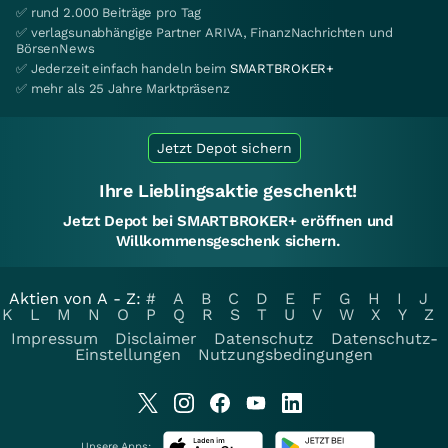
✅ rund 2.000 Beiträge pro Tag
✅ verlagsunabhängige Partner ARIVA, FinanzNachrichten und
BörsenNews
✅ Jederzeit einfach handeln beim
SMARTBROKER+
✅ mehr als 25 Jahre Marktpräsenz
Jetzt Depot sichern
Ihre Lieblingsaktie geschenkt!
Jetzt Depot bei SMARTBROKER+ eröffnen und
Willkommensgeschenk sichern.
Aktien von A - Z:
#
A
B
C
D
E
F
G
H
I
J
K
L
M
N
O
P
Q
R
S
T
U
V
W
X
Y
Z
Impressum
Disclaimer
Datenschutz
Datenschutz-
Einstellungen
Nutzungsbedingungen
Unsere Apps: