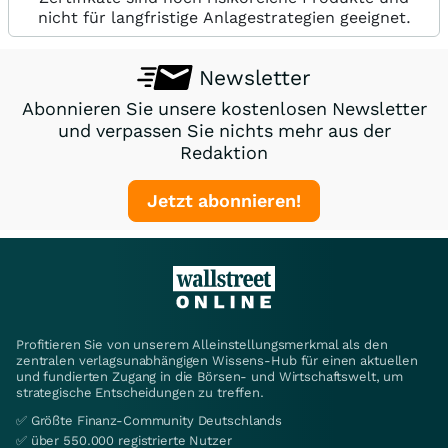
nicht für langfristige Anlagestrategien geeignet.
Newsletter
Abonnieren Sie unsere kostenlosen Newsletter
und verpassen Sie nichts mehr aus der
Redaktion
Jetzt abonnieren!
Profitieren Sie von unserem Alleinstellungsmerkmal als den
zentralen verlagsunabhängigen Wissens-Hub für einen aktuellen
und fundierten Zugang in die Börsen- und Wirtschaftswelt, um
strategische Entscheidungen zu treffen.
✅ Größte Finanz-Community Deutschlands
✅ über 550.000 registrierte Nutzer