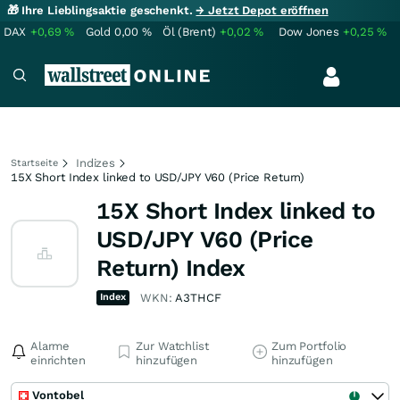
🎁 Ihre Lieblingsaktie geschenkt.
→ Jetzt Depot eröffnen
DAX
+0,69
%
Gold
0,00
%
Öl (Brent)
+0,02
%
Dow Jones
+0,25
%
Indizes
Startseite
15X Short Index linked to USD/JPY V60 (Price Return)
15X Short Index linked to
USD/JPY V60 (Price
Return) Index
Index
WKN:
A3THCF
Alarme
Zur Watchlist
Zum Portfolio
einrichten
hinzufügen
hinzufügen
Vontobel