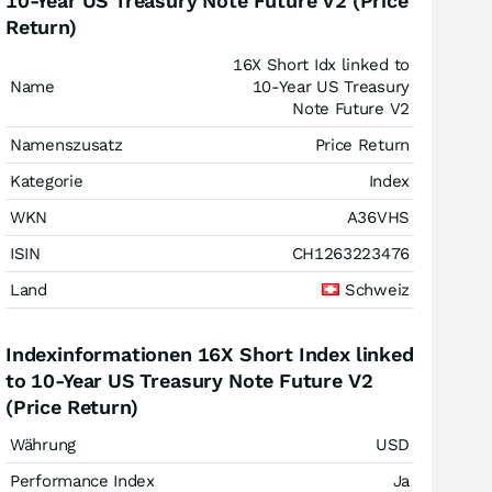
10-Year US Treasury Note Future V2 (Price
Return)
16X Short Idx linked to
Name
10-Year US Treasury
Note Future V2
Namenszusatz
Price Return
Kategorie
Index
WKN
A36VHS
ISIN
CH1263223476
Land
Schweiz
Indexinformationen 16X Short Index linked
to 10-Year US Treasury Note Future V2
(Price Return)
Währung
USD
Performance Index
Ja