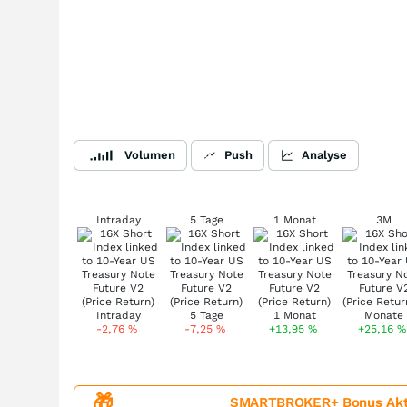
Volumen
Push
Analyse
Intraday
5 Tage
1 Monat
3M
-2,76
%
-7,25
%
+13,95
%
+25,16
%
🎁
SMARTBROKER+ Bonus Aktion