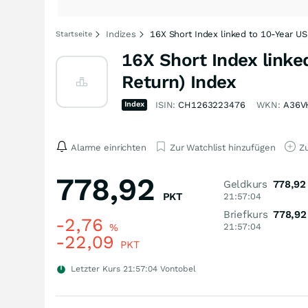
Indizes
16X Short Index linked to 10-Year US
Startseite
16X Short Index linke
Return) Index
Index
ISIN:
CH1263223476
WKN:
A36V
Alarme einrichten
Zur Watchlist hinzufügen
Zu
778,92
Geldkurs
778,92
PKT
21:57:04
Briefkurs
778,92
-2,76
%
21:57:04
-22,09
PKT
Letzter Kurs
21:57:04
Vontobel