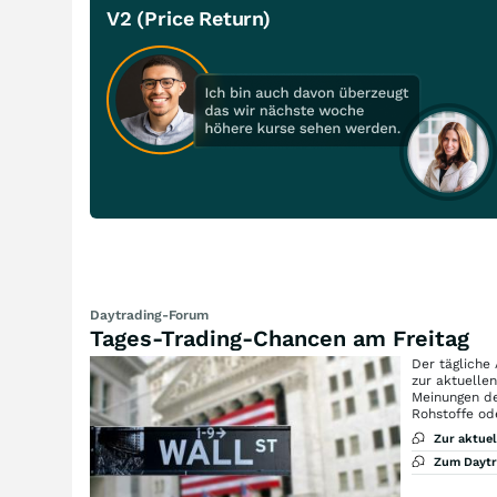
V2 (Price Return)
Daytrading-Forum
Tages-Trading-Chancen am Freitag
Der tägliche
zur aktuelle
Meinungen de
Rohstoffe od
Zur aktue
Zum Dayt