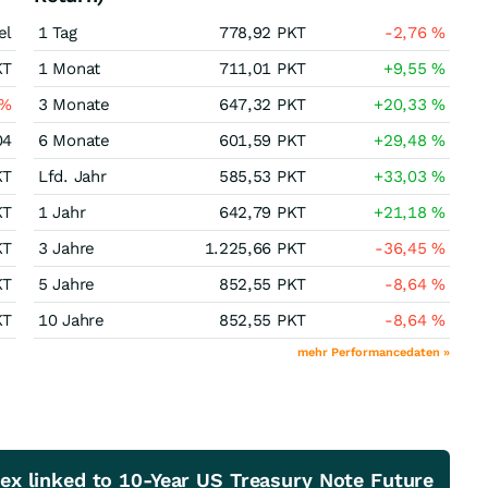
el
1 Tag
778,92
PKT
-2,76
%
KT
1 Monat
711,01
PKT
+9,55
%
%
3 Monate
647,32
PKT
+20,33
%
04
6 Monate
601,59
PKT
+29,48
%
KT
Lfd. Jahr
585,53
PKT
+33,03
%
KT
1 Jahr
642,79
PKT
+21,18
%
KT
3 Jahre
1.225,66
PKT
-36,45
%
KT
5 Jahre
852,55
PKT
-8,64
%
KT
10 Jahre
852,55
PKT
-8,64
%
mehr Performancedaten »
ex linked to 10-Year US Treasury Note Future