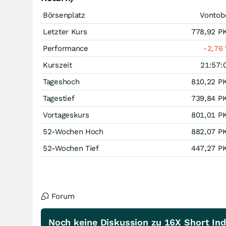
Börsenplatz
Vontob
Letzter Kurs
778,92
P
Performance
-2,76
Kurszeit
21:57:
Tageshoch
810,22
P
Tagestief
739,84
P
Vortageskurs
801,01
P
52-Wochen Hoch
882,07
P
52-Wochen Tief
447,27
P
Forum
Noch keine Diskussion zu 16X Short Ind