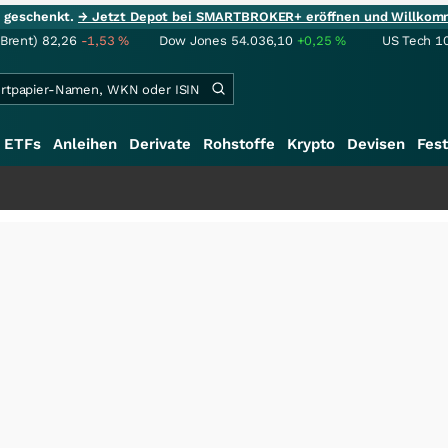
ie geschenkt.
→ Jetzt Depot bei SMARTBROKER+ eröffnen und Willkom
(Brent)
82,26
-1,53
%
Dow Jones
54.036,10
+0,25
%
US Tech 1
ETFs
Anleihen
Derivate
Rohstoffe
Krypto
Devisen
Fest
+++
Schwer