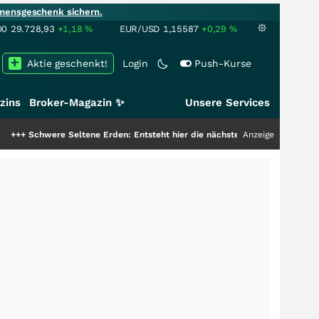
mensgeschenk sichern.
00
29.728,93
+1,18
%
EUR/USD
1,15587
+0,29
%
Aktie geschenkt!
Login
Push-Kurse
zins
Broker-Magazin ✨
Unsere Services
e Seltene Erden: Entsteht hier die nächste Milliardenstory?
Anzeige
+++