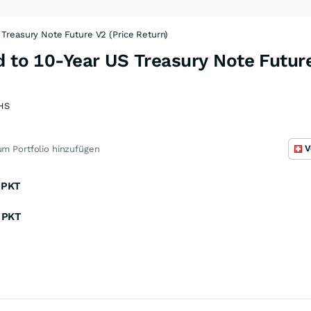
 Treasury Note Future V2 (Price Return)
d to 10-Year US Treasury Note Future
HS
V
m Portfolio hinzufügen
PKT
PKT