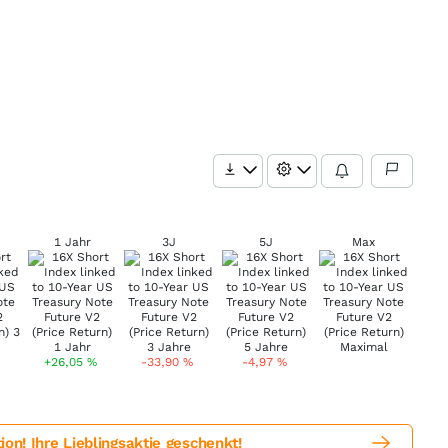
1 Jahr
3J
5J
Max
+26,05
%
-33,90
%
-4,97
%
! Ihre Lieblingsaktie geschenkt!