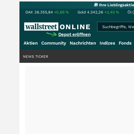
🎁 Ihre Lieblingsakt
DAX
26.355,84
+0,69
%
Gold
4.342,26
+2,40
%
Öl 
Depot eröffnen
Aktien
Community
Nachrichten
Indizes
Fonds
NEWS TICKER