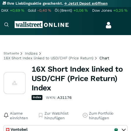
🎁 Ihre Lieblingsaktie geschenkt.
→ Jetzt Depot eröffnen
DAX
+0,69
%
Gold
-0,40
%
Öl (Brent)
+0,06
%
Dow Jones
+0,25
%
Indizes
Startseite
16X Short Index linked to USD/CHF (Price Return)
Chart
16X Short Index linked to
USD/CHF (Price Return)
Index
Index
WKN:
A31176
Alarme
Zur Watchlist
Zum Portfolio
einrichten
hinzufügen
hinzufügen
Vontobel