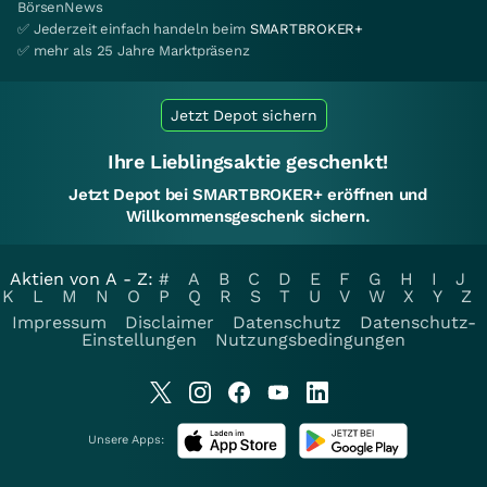
BörsenNews
✅ Jederzeit einfach handeln beim
SMARTBROKER+
✅ mehr als 25 Jahre Marktpräsenz
Jetzt Depot sichern
Ihre Lieblingsaktie geschenkt!
Jetzt Depot bei SMARTBROKER+ eröffnen und
Willkommensgeschenk sichern.
Aktien von A - Z:
#
A
B
C
D
E
F
G
H
I
J
K
L
M
N
O
P
Q
R
S
T
U
V
W
X
Y
Z
Impressum
Disclaimer
Datenschutz
Datenschutz-
Einstellungen
Nutzungsbedingungen
Unsere Apps: