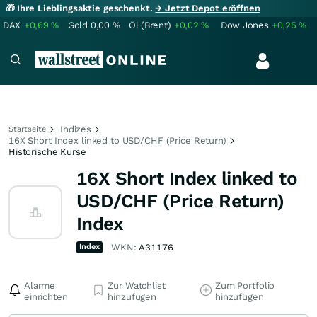
🎁 Ihre Lieblingsaktie geschenkt.
→ Jetzt Depot eröffnen
DAX
+0,69
%
Gold
0,00
%
Öl (Brent)
+0,02
%
Dow Jones
+0,25
%
Indizes
Startseite
16X Short Index linked to USD/CHF (Price Return)
Historische Kurse
16X Short Index linked to
USD/CHF (Price Return)
Index
Index
WKN:
A31176
Alarme
Zur Watchlist
Zum Portfolio
einrichten
hinzufügen
hinzufügen