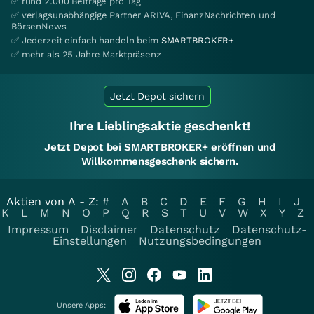
✅ rund 2.000 Beiträge pro Tag
✅ verlagsunabhängige Partner ARIVA, FinanzNachrichten und
BörsenNews
✅ Jederzeit einfach handeln beim
SMARTBROKER+
✅ mehr als 25 Jahre Marktpräsenz
Jetzt Depot sichern
Ihre Lieblingsaktie geschenkt!
Jetzt Depot bei SMARTBROKER+ eröffnen und
Willkommensgeschenk sichern.
Aktien von A - Z:
#
A
B
C
D
E
F
G
H
I
J
K
L
M
N
O
P
Q
R
S
T
U
V
W
X
Y
Z
Impressum
Disclaimer
Datenschutz
Datenschutz-
Einstellungen
Nutzungsbedingungen
Unsere Apps: