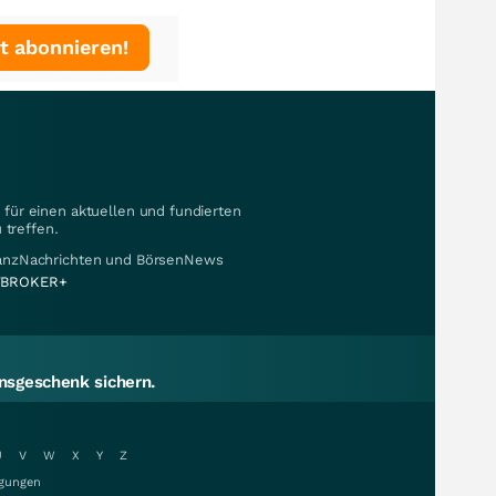
t abonnieren!
für einen aktuellen und fundierten
 treffen.
nanzNachrichten und BörsenNews
BROKER+
sgeschenk sichern.
U
V
W
X
Y
Z
gungen