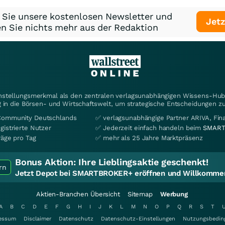
 Sie unsere kostenlosen Newsletter und
Jetz
n Sie nichts mehr aus der Redaktion
instellungsmerkmal als den zentralen verlagsunabhängigen Wissens-Hub 
 in die Börsen- und Wirtschaftswelt, um strategische Entscheidungen zu
Community Deutschlands
✅ verlagsunabhängige Partner ARIVA, Fi
gistrierte Nutzer
✅ Jederzeit einfach handeln beim
SMART
räge pro Tag
✅ mehr als 25 Jahre Marktpräsenz
Bonus Aktion:
Ihre Lieblingsaktie geschenkt!
rn
Jetzt Depot bei SMARTBROKER+ eröffnen und Willkommen
Aktien-Branchen Übersicht
Sitemap
Werbung
A
B
C
D
E
F
G
H
I
J
K
L
M
N
O
P
Q
R
S
T
essum
Disclaimer
Datenschutz
Datenschutz-Einstellungen
Nutzungsbedin