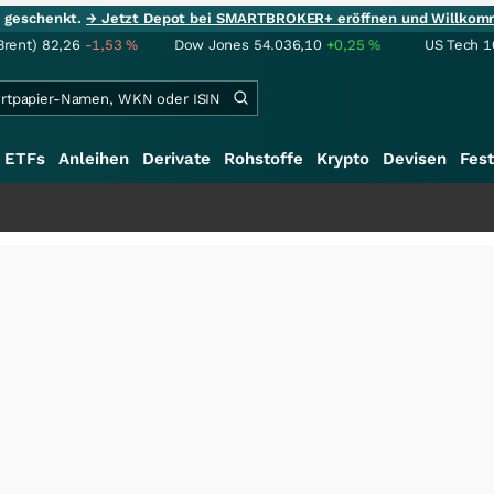
ie geschenkt.
→ Jetzt Depot bei SMARTBROKER+ eröffnen und Willkom
Brent)
82,26
-1,53
%
Dow Jones
54.036,10
+0,25
%
US Tech 1
ETFs
Anleihen
Derivate
Rohstoffe
Krypto
Devisen
Fest