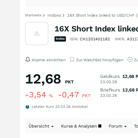
Indizes
16X Short Index linked to USD/CHF (
Startseite
16X Short Index linke
Index
ISIN:
CH1201402182
WKN:
A311
Alarme einrichten
Zur Watchlist hinzufügen
Zu
12,68
Geldkurs
12,68
PKT
23.03.26
Briefkurs
12,68
-3,54
-0,47
%
PKT
23.03.26
Letzter Kurs
23.03.26
Vontobel
Übersicht
Kurse & Analysen
Forum
T