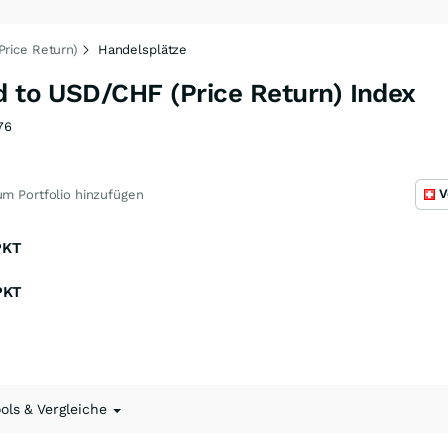
Price Return)
Handelsplätze
d to USD/CHF (Price Return) Index
76
V
m Portfolio hinzufügen
PKT
PKT
ools & Vergleiche