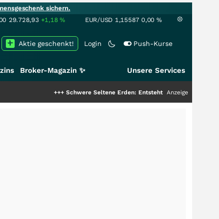
mensgeschenk sichern.
00
29.728,93
+1,18
%
EUR/USD
1,15587
0,00
%
Aktie geschenkt!
Login
Push-Kurse
zins
Broker-Magazin ✨
Unsere Services
+++
Schwere Seltene Erden: Entsteht hier die nächste Milliarden
Anzeige