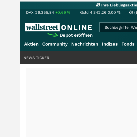
🎁 Ihre Lieblingsakt
DAX
26.355,84
+0,69
%
Gold
4.342,26
0,00
%
Öl (
Depot eröffnen
Aktien
Community
Nachrichten
Indizes
Fonds
NEWS TICKER