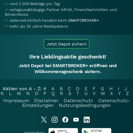
✅ rund 2.000 Beiträge pro Tag
✅ verlagsunabhängige Partner ARIVA, FinanzNachrichten und
BörsenNews
✅ Jederzeit einfach handeln beim
SMARTBROKER+
✅ mehr als 25 Jahre Marktpräsenz
Jetzt Depot sichern
Ihre Lieblingsaktie geschenkt!
Jetzt Depot bei SMARTBROKER+ eröffnen und
Willkommensgeschenk sichern.
Aktien von A - Z:
#
A
B
C
D
E
F
G
H
I
J
K
L
M
N
O
P
Q
R
S
T
U
V
W
X
Y
Z
Impressum
Disclaimer
Datenschutz
Datenschutz-
Einstellungen
Nutzungsbedingungen
Unsere Apps: