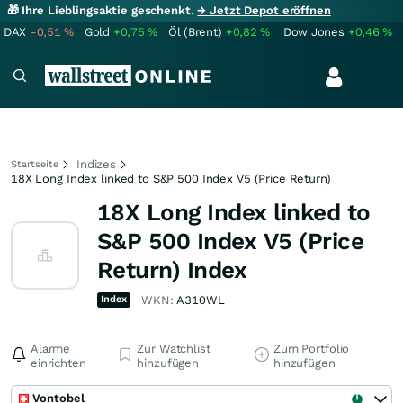
🎁 Ihre Lieblingsaktie geschenkt.
→ Jetzt Depot eröffnen
DAX
-0,51
%
Gold
+0,75
%
Öl (Brent)
+0,82
%
Dow Jones
+0,46
%
Indizes
Startseite
18X Long Index linked to S&P 500 Index V5 (Price Return)
18X Long Index linked to
S&P 500 Index V5 (Price
Return) Index
Index
WKN:
A310WL
Alarme
Zur Watchlist
Zum Portfolio
einrichten
hinzufügen
hinzufügen
Vontobel