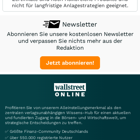
nicht für langfristige Anlagestrategien geeignet.
Newsletter
Abonnieren Sie unsere kostenlosen Newsletter
und verpassen Sie nichts mehr aus der
Redaktion
Jetzt abonnieren!
Profitieren Sie von unserem Alleinstellungsmerkmal als den
zentralen verlagsunabhängigen Wissens-Hub für einen aktuellen
und fundierten Zugang in die Börsen- und Wirtschaftswelt, um
strategische Entscheidungen zu treffen.
✅ Größte Finanz-Community Deutschlands
✅ über 550.000 registrierte Nutzer