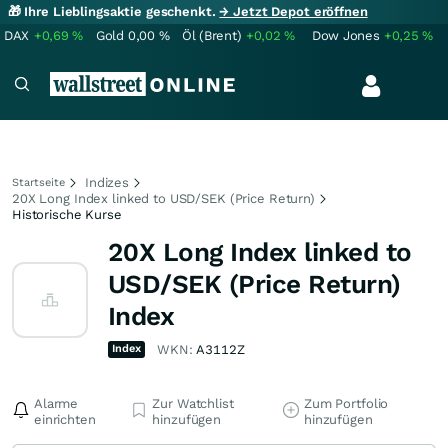
🎁 Ihre Lieblingsaktie geschenkt.
→ Jetzt Depot eröffnen
DAX
+0,69
%
Gold
0,00
%
Öl (Brent)
+0,02
%
Dow Jones
+0,25
%
Indizes
Startseite
20X Long Index linked to USD/SEK (Price Return)
Historische Kurse
20X Long Index linked to
USD/SEK (Price Return)
Index
Index
WKN:
A3112Z
Alarme
Zur Watchlist
Zum Portfolio
einrichten
hinzufügen
hinzufügen