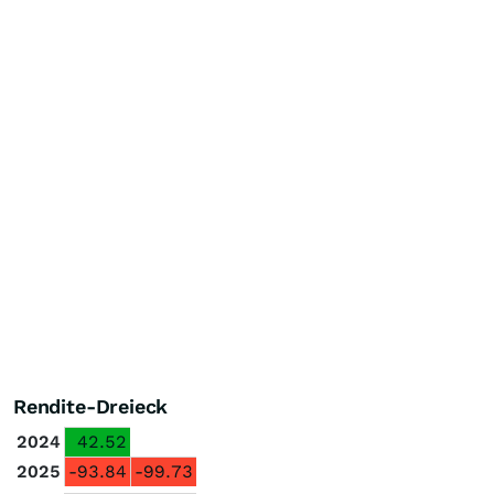
Rendite-Dreieck
2024
42.52
2025
-93.84
-99.73