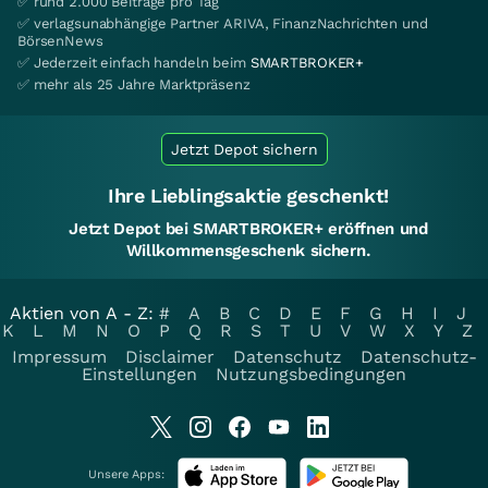
✅ rund 2.000 Beiträge pro Tag
✅ verlagsunabhängige Partner ARIVA, FinanzNachrichten und
BörsenNews
✅ Jederzeit einfach handeln beim
SMARTBROKER+
✅ mehr als 25 Jahre Marktpräsenz
Jetzt Depot sichern
Ihre Lieblingsaktie geschenkt!
Jetzt Depot bei SMARTBROKER+ eröffnen und
Willkommensgeschenk sichern.
Aktien von A - Z:
#
A
B
C
D
E
F
G
H
I
J
K
L
M
N
O
P
Q
R
S
T
U
V
W
X
Y
Z
Impressum
Disclaimer
Datenschutz
Datenschutz-
Einstellungen
Nutzungsbedingungen
Unsere Apps: