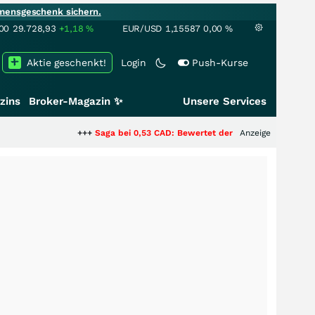
mensgeschenk sichern.
00
29.728,93
+1,18
%
EUR/USD
1,15587
0,00
%
Aktie geschenkt!
Login
Push-Kurse
zins
Broker-Magazin ✨
Unsere Services
+++
Saga bei 0,53 CAD: Bewertet der Markt noch immer nur di
Anzeige