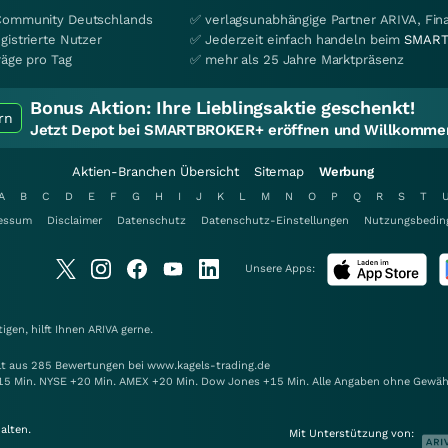
Community Deutschlands
✅ verlagsunabhängige Partner ARIVA, Fi
gistrierte Nutzer
✅ Jederzeit einfach handeln beim
SMART
räge pro Tag
✅ mehr als 25 Jahre Marktpräsenz
Bonus Aktion:
Ihre Lieblingsaktie geschenkt!
rn
Jetzt Depot bei SMARTBROKER+ eröffnen und Willkommen
Aktien-Branchen Übersicht
Sitemap
Werbung
A
B
C
D
E
F
G
H
I
J
K
L
M
N
O
P
Q
R
S
T
essum
Disclaimer
Datenschutz
Datenschutz-Einstellungen
Nutzungsbedin
Unsere Apps:
gen, hilft Ihnen
ARIVA
gerne.
elt aus 285 Bewertungen bei www.kagels-trading.de
15 Min. NYSE +20 Min. AMEX +20 Min. Dow Jones +15 Min. Alle Angaben ohne Gewäh
alten.
Mit Unterstützung von: