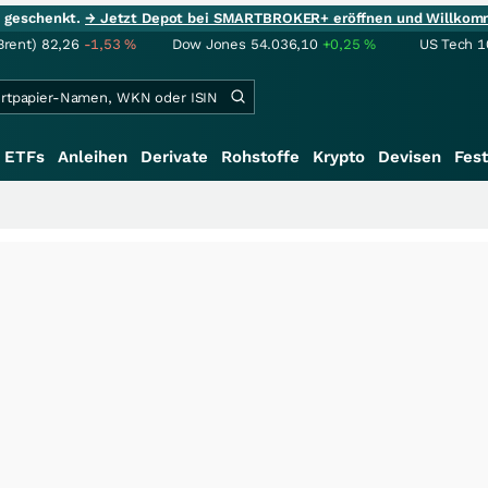
ie geschenkt.
→ Jetzt Depot bei SMARTBROKER+ eröffnen und Willkom
Brent)
82,26
-1,53
%
Dow Jones
54.036,10
+0,25
%
US Tech 1
ETFs
Anleihen
Derivate
Rohstoffe
Krypto
Devisen
Fest