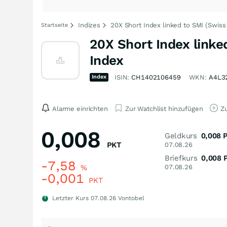
Indizes
20X Short Index linked to SMI (Swiss
Startseite
20X Short Index linke
Index
Index
ISIN:
CH1402106459
WKN:
A4L3
Alarme einrichten
Zur Watchlist hinzufügen
Zu
0,008
Geldkurs
0,008
PKT
07.08.26
Briefkurs
0,008
-7,58
%
07.08.26
-0,001
PKT
Letzter Kurs
07.08.26
Vontobel