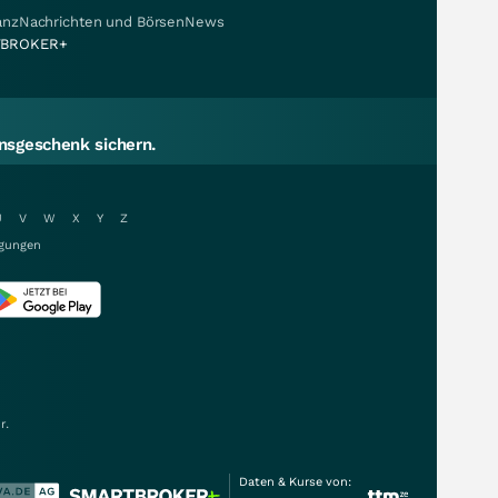
nanzNachrichten und BörsenNews
BROKER+
sgeschenk sichern.
U
V
W
X
Y
Z
gungen
r.
Daten & Kurse von: