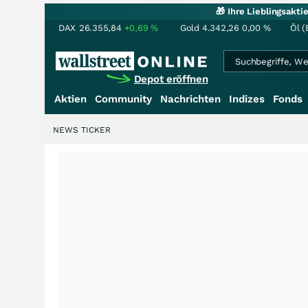
🎁 Ihre Lieblingsakt
DAX
26.355,84
+0,69
%
Gold
4.342,26
0,00
%
Öl (
Depot eröffnen
Aktien
Community
Nachrichten
Indizes
Fonds
NEWS TICKER