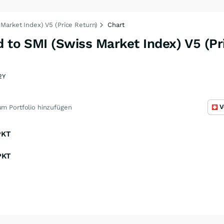
 Market Index) V5 (Price Return)
Chart
d to SMI (Swiss Market Index) V5 (Pr
2Y
V
m Portfolio hinzufügen
PKT
PKT