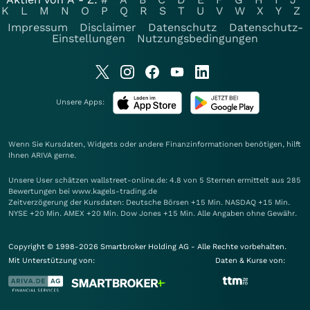
K
L
M
N
O
P
Q
R
S
T
U
V
W
X
Y
Z
Impressum
Disclaimer
Datenschutz
Datenschutz-
Einstellungen
Nutzungsbedingungen
Unsere Apps:
Wenn Sie Kursdaten, Widgets oder andere Finanzinformationen benötigen, hilft
Ihnen
ARIVA
gerne.
Unsere User schätzen wallstreet-online.de: 4.8 von 5 Sternen ermittelt aus 285
Bewertungen bei www.kagels-trading.de
Zeitverzögerung der Kursdaten: Deutsche Börsen +15 Min. NASDAQ +15 Min.
NYSE +20 Min. AMEX +20 Min. Dow Jones +15 Min. Alle Angaben ohne Gewähr.
Copyright © 1998-2026 Smartbroker Holding AG - Alle Rechte vorbehalten.
Mit Unterstützung von:
Daten & Kurse von: