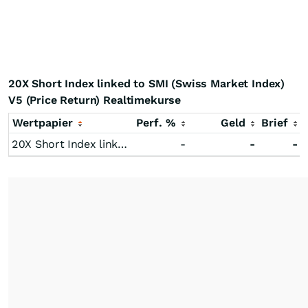
20X Short Index linked to SMI (Swiss Market Index)
V5 (Price Return) Realtimekurse
Wertpapier
Perf. %
Geld
Brief
20X Short Index linked to SMI (Swiss Market Index) V5 (Price Return)
-
-
-