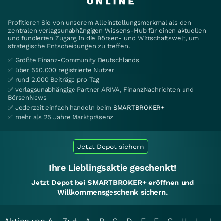
Profitieren Sie von unserem Alleinstellungsmerkmal als den
zentralen verlagsunabhängigen Wissens-Hub für einen aktuellen
und fundierten Zugang in die Börsen- und Wirtschaftswelt, um
strategische Entscheidungen zu treffen.
✅ Größte Finanz-Community Deutschlands
✅ über 550.000 registrierte Nutzer
✅ rund 2.000 Beiträge pro Tag
✅ verlagsunabhängige Partner ARIVA, FinanzNachrichten und
BörsenNews
✅ Jederzeit einfach handeln beim
SMARTBROKER+
✅ mehr als 25 Jahre Marktpräsenz
Jetzt Depot sichern
Ihre Lieblingsaktie geschenkt!
Jetzt Depot bei SMARTBROKER+ eröffnen und
Willkommensgeschenk sichern.
Aktien von A - Z:
#
A
B
C
D
E
F
G
H
I
J