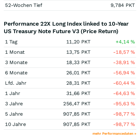
52-Wochen Tief
9,784
PKT
Performance 22X Long Index linked to 10-Year
US Treasury Note Future V3 (Price Return)
1 Tag
11,20
PKT
+4,14
%
1 Monat
13,75
PKT
-18,57
%
3 Monate
18,33
PKT
-38,91
%
6 Monate
26,01
PKT
-56,94
%
Lfd. Jahr
28,31
PKT
-60,44
%
1 Jahr
31,66
PKT
-64,63
%
3 Jahre
256,47
PKT
-95,63
%
5 Jahre
907,85
PKT
-98,77
%
10 Jahre
907,85
PKT
-98,77
%
mehr Performancedaten »