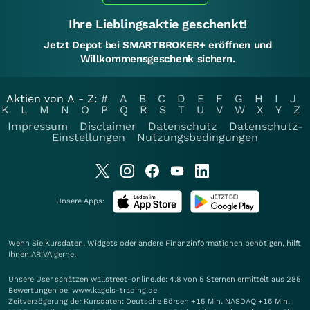
Ihre Lieblingsaktie geschenkt!
Jetzt Depot bei SMARTBROKER+ eröffnen und
Willkommensgeschenk sichern.
Aktien von A - Z:
#
A
B
C
D
E
F
G
H
I
J
K
L
M
N
O
P
Q
R
S
T
U
V
W
X
Y
Z
Impressum
Disclaimer
Datenschutz
Datenschutz-
Einstellungen
Nutzungsbedingungen
Unsere Apps:
Wenn Sie Kursdaten, Widgets oder andere Finanzinformationen benötigen, hilft
Ihnen
ARIVA
gerne.
Unsere User schätzen wallstreet-online.de: 4.8 von 5 Sternen ermittelt aus 285
Bewertungen bei www.kagels-trading.de
Zeitverzögerung der Kursdaten: Deutsche Börsen +15 Min. NASDAQ +15 Min.