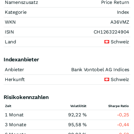
Namenszusatz
Price Return
Kategorie
Index
WKN
A36VMZ
ISIN
CH1263224904
Land
Schweiz
Indexanbieter
Anbieter
Bank Vontobel AG Indices
Herkunft
Schweiz
Risikokennzahlen
Zeit
Volatilität
Sharpe Ratio
1 Monat
92,22 %
-0,25
3 Monate
95,58 %
-0,44