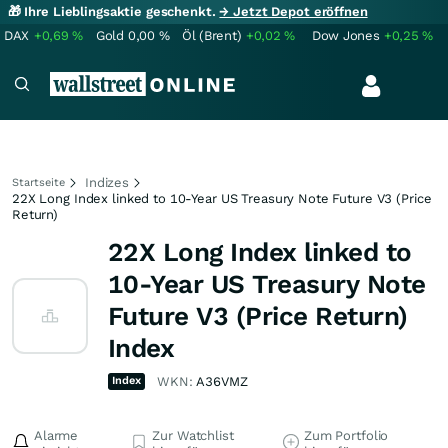
🎁 Ihre Lieblingsaktie geschenkt.
→ Jetzt Depot eröffnen
DAX
+0,69
%
Gold
0,00
%
Öl (Brent)
+0,02
%
Dow Jones
+0,25
%
Indizes
Startseite
22X Long Index linked to 10-Year US Treasury Note Future V3 (Price
Return)
22X Long Index linked to
10-Year US Treasury Note
Future V3 (Price Return)
Index
Index
WKN:
A36VMZ
Alarme
Zur Watchlist
Zum Portfolio