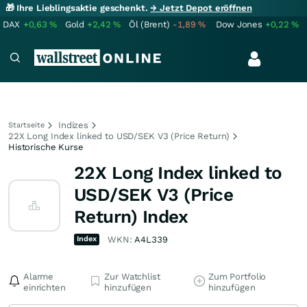
🎁 Ihre Lieblingsaktie geschenkt.
→ Jetzt Depot eröffnen
DAX
+0,63
%
Gold
+2,42
%
Öl (Brent)
-1,89
%
Dow Jones
+0,22
%
Indizes
Startseite
22X Long Index linked to USD/SEK V3 (Price Return)
Historische Kurse
22X Long Index linked to
USD/SEK V3 (Price
Return) Index
Index
WKN:
A4L339
Alarme
Zur Watchlist
Zum Portfolio
einrichten
hinzufügen
hinzufügen