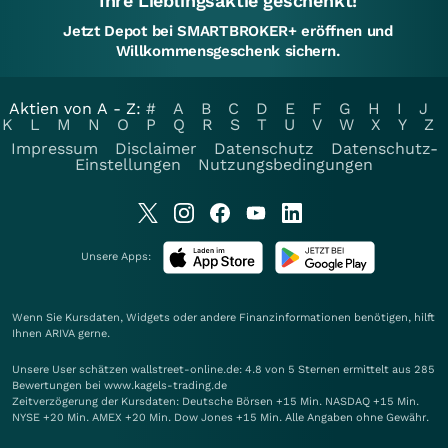
Ihre Lieblingsaktie geschenkt!
Jetzt Depot bei SMARTBROKER+ eröffnen und
Willkommensgeschenk sichern.
Aktien von A - Z:
#
A
B
C
D
E
F
G
H
I
J
K
L
M
N
O
P
Q
R
S
T
U
V
W
X
Y
Z
Impressum
Disclaimer
Datenschutz
Datenschutz-
Einstellungen
Nutzungsbedingungen
Unsere Apps:
Wenn Sie Kursdaten, Widgets oder andere Finanzinformationen benötigen, hilft
Ihnen
ARIVA
gerne.
Unsere User schätzen wallstreet-online.de: 4.8 von 5 Sternen ermittelt aus 285
Bewertungen bei www.kagels-trading.de
Zeitverzögerung der Kursdaten: Deutsche Börsen +15 Min. NASDAQ +15 Min.
NYSE +20 Min. AMEX +20 Min. Dow Jones +15 Min. Alle Angaben ohne Gewähr.