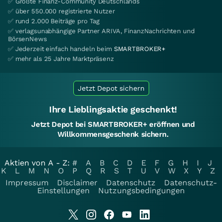
✅ Größte Finanz-Community Deutschlands
✅ über 550.000 registrierte Nutzer
✅ rund 2.000 Beiträge pro Tag
✅ verlagsunabhängige Partner ARIVA, FinanzNachrichten und
BörsenNews
✅ Jederzeit einfach handeln beim
SMARTBROKER+
✅ mehr als 25 Jahre Marktpräsenz
Jetzt Depot sichern
Ihre Lieblingsaktie geschenkt!
Jetzt Depot bei SMARTBROKER+ eröffnen und
Willkommensgeschenk sichern.
Aktien von A - Z:
#
A
B
C
D
E
F
G
H
I
J
K
L
M
N
O
P
Q
R
S
T
U
V
W
X
Y
Z
Impressum
Disclaimer
Datenschutz
Datenschutz-
Einstellungen
Nutzungsbedingungen