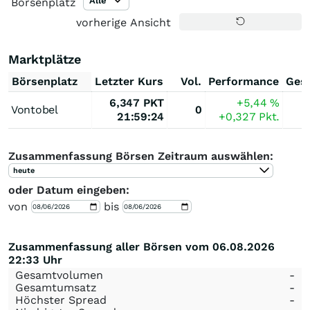
Alle
Börsenplatz
vorherige Ansicht
Marktplätze
Börsenplatz
Letzter Kurs
Vol.
Performance
Ges
6,347
PKT
+5,44
%
Vontobel
0
21:59:24
+0,327
Pkt.
Zusammenfassung Börsen Zeitraum auswählen:
heute
oder Datum eingeben:
von
bis
Zusammenfassung aller Börsen vom 06.08.2026
22:33 Uhr
Gesamtvolumen
-
Gesamtumsatz
-
Höchster Spread
-