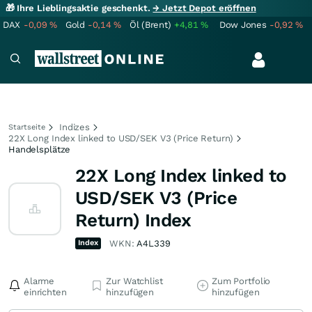
🎁 Ihre Lieblingsaktie geschenkt.
→ Jetzt Depot eröffnen
DAX
-0,09
%
Gold
-0,14
%
Öl (Brent)
+4,81
%
Dow Jones
-0,92
%
Indizes
Startseite
22X Long Index linked to USD/SEK V3 (Price Return)
Handelsplätze
22X Long Index linked to
USD/SEK V3 (Price
Return) Index
Index
WKN:
A4L339
Alarme
Zur Watchlist
Zum Portfolio
einrichten
hinzufügen
hinzufügen