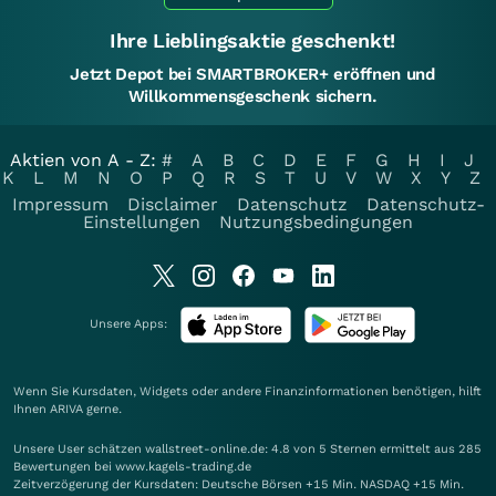
Ihre Lieblingsaktie geschenkt!
Jetzt Depot bei SMARTBROKER+ eröffnen und
Willkommensgeschenk sichern.
Aktien von A - Z:
#
A
B
C
D
E
F
G
H
I
J
K
L
M
N
O
P
Q
R
S
T
U
V
W
X
Y
Z
Impressum
Disclaimer
Datenschutz
Datenschutz-
Einstellungen
Nutzungsbedingungen
Unsere Apps:
Wenn Sie Kursdaten, Widgets oder andere Finanzinformationen benötigen, hilft
Ihnen
ARIVA
gerne.
Unsere User schätzen wallstreet-online.de: 4.8 von 5 Sternen ermittelt aus 285
Bewertungen bei www.kagels-trading.de
Zeitverzögerung der Kursdaten: Deutsche Börsen +15 Min. NASDAQ +15 Min.