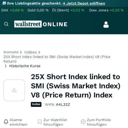
🎁 Ihre Lieblingsaktie geschenkt.
→ Jetzt Depot eröffnen
DAX
+0,69
%
Gold
0,00
%
Öl (Brent)
+0,02
%
Dow Jones
+0,25
%
Indizes
Startseite
25X Short Index linked to SMI (Swiss Market Index) V8 (Price
Return)
Historische Kurse
25X Short Index linked to
SMI (Swiss Market Index)
V8 (Price Return) Index
Index
WKN:
A4L32Z
Alarme
Zur Watchlist
Zum Portfolio
einrichten
hinzufügen
hinzufügen