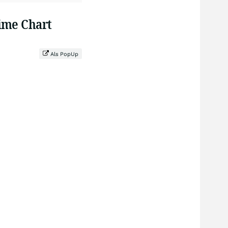
time Chart
Als PopUp