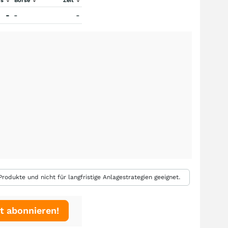
rs
Börse
Zeit
-
-
-
rodukte und nicht für langfristige Anlagestrategien geeignet.
t abonnieren!