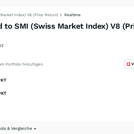
 Market Index) V8 (Price Return)
Realtime
d to SMI (Swiss Market Index) V8 (Pr
2Z
V
m Portfolio hinzufügen
PKT
PKT
ools & Vergleiche