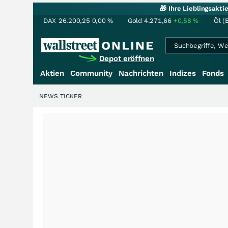
🎁 Ihre Lieblingsakt
DAX
26.200,25
0,00
%
Gold
4.271,66
+0,58
%
Öl (
Depot eröffnen
Aktien
Community
Nachrichten
Indizes
Fonds
NEWS TICKER