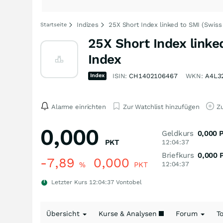
Indizes
25X Short Index linked to SMI (Swiss
Startseite
25X Short Index linke
Index
Index
ISIN:
CH1402106467
WKN:
A4L3
Alarme einrichten
Zur Watchlist hinzufügen
Zu
0,000
Geldkurs
0,000
PKT
12:04:37
Briefkurs
0,000
-7,89
0,000
%
PKT
12:04:37
Letzter Kurs
12:04:37
Vontobel
Übersicht
Kurse & Analysen
Forum
T