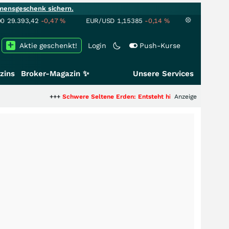
mensgeschenk sichern.
00
29.393,42
-0,47
%
EUR/USD
1,15385
-0,14
%
Aktie geschenkt!
Login
Push-Kurse
zins
Broker-Magazin ✨
Unsere Services
+++
Schwere Seltene Erden: Entsteht hier die nächste Milliardenst
Anzeige