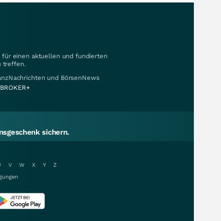
für einen aktuellen und fundierten
 treffen.
nanzNachrichten und BörsenNews
BROKER+
sgeschenk sichern.
U
V
W
X
Y
Z
gungen