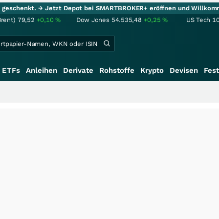
ie geschenkt.
→ Jetzt Depot bei SMARTBROKER+ eröffnen und Willkom
Brent)
79,52
+0,10
%
Dow Jones
54.535,48
+0,25
%
US Tech 1
ETFs
Anleihen
Derivate
Rohstoffe
Krypto
Devisen
Fest