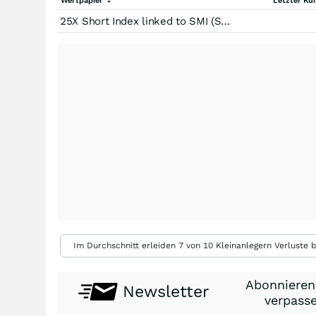
Wertpapier
Letzter Ku
25X Short Index linked to SMI (Swiss Market Index) V8 (Price Return)
Im Durchschnitt erleiden 7 von 10 Kleinanlegern Verluste b
Abonnieren
Newsletter
verpasse