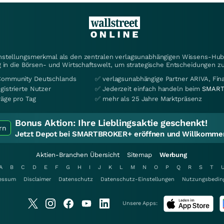
instellungsmerkmal als den zentralen verlagsunabhängigen Wissens-Hub 
 in die Börsen- und Wirtschaftswelt, um strategische Entscheidungen zu
Community Deutschlands
✅ verlagsunabhängige Partner ARIVA, Fi
gistrierte Nutzer
✅ Jederzeit einfach handeln beim
SMART
räge pro Tag
✅ mehr als 25 Jahre Marktpräsenz
Bonus Aktion:
Ihre Lieblingsaktie geschenkt!
rn
Jetzt Depot bei SMARTBROKER+ eröffnen und Willkommen
Aktien-Branchen Übersicht
Sitemap
Werbung
A
B
C
D
E
F
G
H
I
J
K
L
M
N
O
P
Q
R
S
T
essum
Disclaimer
Datenschutz
Datenschutz-Einstellungen
Nutzungsbedin
Unsere Apps: