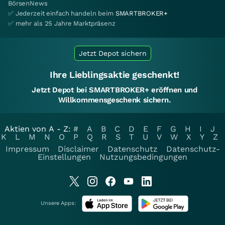
BörsenNews
✅ Jederzeit einfach handeln beim
SMARTBROKER+
✅ mehr als 25 Jahre Marktpräsenz
Jetzt Depot sichern
Ihre Lieblingsaktie geschenkt!
Jetzt Depot bei SMARTBROKER+ eröffnen und
Willkommensgeschenk sichern.
Aktien von A - Z:
#
A
B
C
D
E
F
G
H
I
J
K
L
M
N
O
P
Q
R
S
T
U
V
W
X
Y
Z
Impressum
Disclaimer
Datenschutz
Datenschutz-
Einstellungen
Nutzungsbedingungen
Unsere Apps: