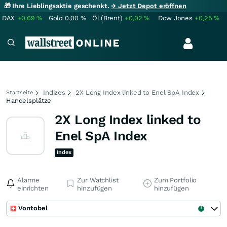
🎁 Ihre Lieblingsaktie geschenkt.
→ Jetzt Depot eröffnen
DAX
+0,69
%
Gold
0,00
%
Öl (Brent)
+0,02
%
Dow Jones
+0,25
%
Indizes
2X Long Index linked to Enel SpA Index
Startseite
Handelsplätze
2X Long Index linked to
Enel SpA Index
Index
Alarme
Zur Watchlist
Zum Portfolio
einrichten
hinzufügen
hinzufügen
Vontobel