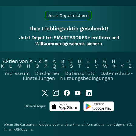
Jetzt Depot sichern
Ihre Lieblingsaktie geschenkt!
Jetzt Depot bei SMARTBROKER+ eröffnen und
Willkommensgeschenk sichern.
Aktien von A - Z:
#
A
B
C
D
E
F
G
H
I
J
K
L
M
N
O
P
Q
R
S
T
U
V
W
X
Y
Z
Impressum
Disclaimer
Datenschutz
Datenschutz-
Einstellungen
Nutzungsbedingungen
Unsere Apps:
Wenn Sie Kursdaten, Widgets oder andere Finanzinformationen benötigen, hilft
Ihnen
ARIVA
gerne.