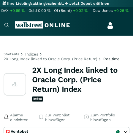
🎁 Ihre Lieblingsaktie geschenkt.
→ Jetzt Depot eröffnen
DAX
+0,69
%
Gold
0,00
%
Öl (Brent)
+0,02
%
Dow Jones
+0,25
%
Indizes
Startseite
2X Long Index linked to Oracle Corp. (Price Return)
Realtime
2X Long Index linked to
Oracle Corp. (Price
Return) Index
Index
Alarme
Zur Watchlist
Zum Portfolio
einrichten
hinzufügen
hinzufügen
Vontobel