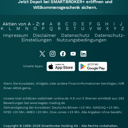
Jetzt Depot bei SMARTBROKER+ eröffnen und
Willkommensgeschenk sichern.
Aktien von A - Z:
#
A
B
C
D
E
F
G
H
I
J
K
L
M
N
O
P
Q
R
S
T
U
V
W
X
Y
Z
Impressum
Disclaimer
Datenschutz
Datenschutz-
Einstellungen
Nutzungsbedingungen
Unsere Apps:
Wenn Sie Kursdaten, Widgets oder andere Finanzinformationen benötigen, hilft
Ihnen
ARIVA
gerne.
Unsere User schätzen wallstreet-online.de: 4.8 von 5 Sternen ermittelt aus 285
Bewertungen bei www.kagels-trading.de
Zeitverzögerung der Kursdaten: Deutsche Börsen +15 Min. NASDAQ +15 Min.
NYSE +20 Min. AMEX +20 Min. Dow Jones +15 Min. Alle Angaben ohne Gewähr.
Copyright © 1998-2026 Smartbroker Holding AG - Alle Rechte vorbehalten.