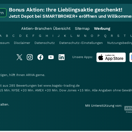
Bonus Aktion:
Ihre Lieblingsaktie geschenkt!
rn
Jetzt Depot bei SMARTBROKER+ eröffnen und Willkommen
Aktien-Branchen Übersicht
Sitemap
Werbung
A
B
C
D
E
F
G
H
I
J
K
L
M
N
O
P
Q
R
S
T
essum
Disclaimer
Datenschutz
Datenschutz-Einstellungen
Nutzungsbedin
Unsere Apps:
gen, hilft Ihnen
ARIVA
gerne.
elt aus 285 Bewertungen bei www.kagels-trading.de
15 Min. NYSE +20 Min. AMEX +20 Min. Dow Jones +15 Min. Alle Angaben ohne Gewäh
alten.
Mit Unterstützung von: