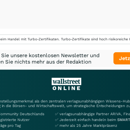
eim Handel mit Turbo-Zertifikaten. Turbo-Zertifikate sind hoch risikoreiche P
 Sie unsere kostenlosen Newsletter und
Jetz
n Sie nichts mehr aus der Redaktion
instellungsmerkmal als den zentralen verlagsunabhängigen Wissens-Hub 
 in die Börsen- und Wirtschaftswelt, um strategische Entscheidungen zu
Community Deutschlands
✅ verlagsunabhängige Partner ARIVA, Fi
gistrierte Nutzer
✅ Jederzeit einfach handeln beim
SMART
räge pro Tag
✅ mehr als 25 Jahre Marktpräsenz