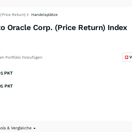
(Price Return)
Handelsplätze
to Oracle Corp. (Price Return) Index
V
m Portfolio hinzufügen
91
PKT
91
PKT
ools & Vergleiche