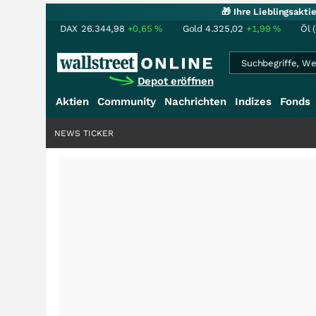
🎁 Ihre Lieblingsakt
DAX
26.344,98
+0,65
%
Gold
4.325,02
+1,99
%
Öl 
Depot eröffnen
Aktien
Community
Nachrichten
Indizes
Fonds
NEWS TICKER