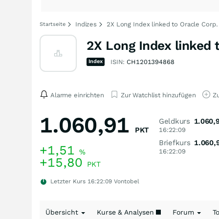
Indizes
2X Long Index linked to Oracle Corp. 
Startseite
2X Long Index linked 
Index
ISIN:
CH1201394868
Alarme einrichten
Zur Watchlist hinzufügen
Zu
1.060,91
Geldkurs
1.060,
PKT
16:22:09
Briefkurs
1.060,
+1,51
%
16:22:09
+15,80
PKT
Letzter Kurs
16:22:09
Vontobel
Übersicht
Kurse & Analysen
Forum
T