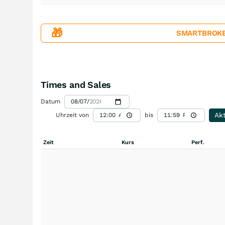
🎁
SMARTBROKER+
Times and Sales
Datum
Akt
Uhrzeit von
bis
Zeit
Kurs
Perf.