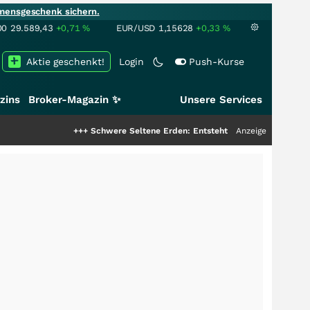
mensgeschenk sichern.
00
29.589,43
+0,71
%
EUR/USD
1,15628
+0,33
%
Aktie geschenkt!
Login
Push-Kurse
zins
Broker-Magazin ✨
Unsere Services
+++
Schwere Seltene Erden: Entsteht hier die nächste Milliarden
Anzeige