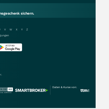
sgeschenk sichern.
U
V
W
X
Y
Z
gungen
r.
Daten & Kurse von: