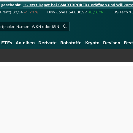
ie geschenkt.
→ Jetzt Depot bei SMARTBROKER+ eröffnen und Willkom
(Brent)
82,54
-1,20
%
Dow Jones
54.000,92
+0,18
%
US Tech 1
ETFs
Anleihen
Derivate
Rohstoffe
Krypto
Devisen
Fest