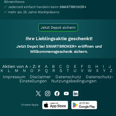
BörsenNews
✅ Jederzeit einfach handeln beim
SMARTBROKER+
✅ mehr als 25 Jahre Marktpräsenz
Jetzt Depot sichern
Ihre Lieblingsaktie geschenkt!
Jetzt Depot bei SMARTBROKER+ eröffnen und
Willkommensgeschenk sichern.
Aktien von A - Z:
#
A
B
C
D
E
F
G
H
I
J
K
L
M
N
O
P
Q
R
S
T
U
V
W
X
Y
Z
Impressum
Disclaimer
Datenschutz
Datenschutz-
Einstellungen
Nutzungsbedingungen
Unsere Apps: