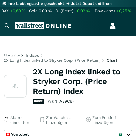
🎁 Ihre Lieblingsaktie geschenkt.
→ Jetzt Depot eröffnen
DAX
+0,69
%
Gold
0,00
%
Öl (Brent)
+0,02
%
Dow Jones
+0,25
%
Indizes
Startseite
2X Long Index linked to Stryker Corp. (Price Return)
Chart
2X Long Index linked to
Stryker Corp. (Price
Return) Index
Index
WKN:
A39C6F
Alarme
Zur Watchlist
Zum Portfolio
einrichten
hinzufügen
hinzufügen
Vontobel