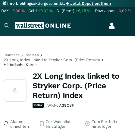
🎁 Ihre Lieblingsaktie geschenkt.
→ Jetzt Depot eröffnen
DAX
-0,09
%
Gold
+0,02
%
Öl (Brent)
+5,15
%
Dow Jones
-0,92
%
Indizes
Startseite
2X Long Index linked to Stryker Corp. (Price Return)
Historische Kurse
2X Long Index linked to
Stryker Corp. (Price
Return) Index
Index
WKN:
A39C6F
Alarme
Zur Watchlist
Zum Portfolio
einrichten
hinzufügen
hinzufügen