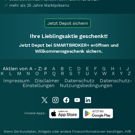
✅ mehr als 25 Jahre Marktpräsenz
Jetzt Depot sichern
Ihre Lieblingsaktie geschenkt!
Jetzt Depot bei SMARTBROKER+ eröffnen und
Willkommensgeschenk sichern.
Aktien von A - Z:
#
A
B
C
D
E
F
G
H
I
J
K
L
M
N
O
P
Q
R
S
T
U
V
W
X
Y
Z
Impressum
Disclaimer
Datenschutz
Datenschutz-
Einstellungen
Nutzungsbedingungen
Unsere Apps:
Wenn Sie Kursdaten, Widgets oder andere Finanzinformationen benötigen, hilft