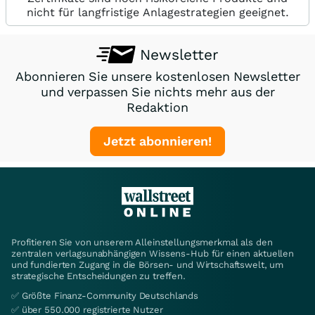
nicht für langfristige Anlagestrategien geeignet.
Newsletter
Abonnieren Sie unsere kostenlosen Newsletter
und verpassen Sie nichts mehr aus der
Redaktion
Jetzt abonnieren!
Profitieren Sie von unserem Alleinstellungsmerkmal als den
zentralen verlagsunabhängigen Wissens-Hub für einen aktuellen
und fundierten Zugang in die Börsen- und Wirtschaftswelt, um
strategische Entscheidungen zu treffen.
✅ Größte Finanz-Community Deutschlands
✅ über 550.000 registrierte Nutzer