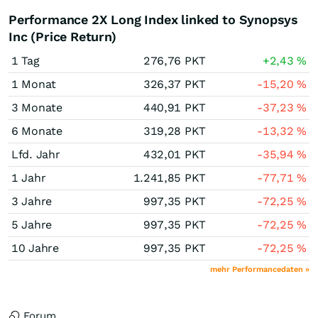
Performance 2X Long Index linked to Synopsys
Inc (Price Return)
1 Tag
276,76
PKT
+2,43
%
1 Monat
326,37
PKT
-15,20
%
3 Monate
440,91
PKT
-37,23
%
6 Monate
319,28
PKT
-13,32
%
Lfd. Jahr
432,01
PKT
-35,94
%
1 Jahr
1.241,85
PKT
-77,71
%
3 Jahre
997,35
PKT
-72,25
%
5 Jahre
997,35
PKT
-72,25
%
10 Jahre
997,35
PKT
-72,25
%
mehr Performancedaten »
Forum