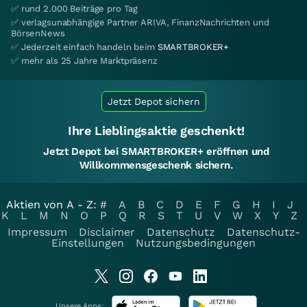
✅ rund 2.000 Beiträge pro Tag
✅ verlagsunabhängige Partner ARIVA, FinanzNachrichten und
BörsenNews
✅ Jederzeit einfach handeln beim
SMARTBROKER+
✅ mehr als 25 Jahre Marktpräsenz
Jetzt Depot sichern
Ihre Lieblingsaktie geschenkt!
Jetzt Depot bei SMARTBROKER+ eröffnen und
Willkommensgeschenk sichern.
Aktien von A - Z:
#
A
B
C
D
E
F
G
H
I
J
K
L
M
N
O
P
Q
R
S
T
U
V
W
X
Y
Z
Impressum
Disclaimer
Datenschutz
Datenschutz-
Einstellungen
Nutzungsbedingungen
Unsere Apps: