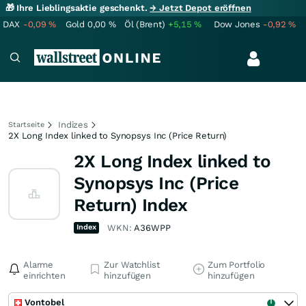
🎁 Ihre Lieblingsaktie geschenkt.
→ Jetzt Depot eröffnen
DAX
-0,09
%
Gold
0,00
%
Öl (Brent)
+5,15
%
Dow Jones
-0,92
%
Indizes
Startseite
2X Long Index linked to Synopsys Inc (Price Return)
2X Long Index linked to
Synopsys Inc (Price
Return) Index
Index
WKN:
A36WPP
Alarme
Zur Watchlist
Zum Portfolio
einrichten
hinzufügen
hinzufügen
Vontobel