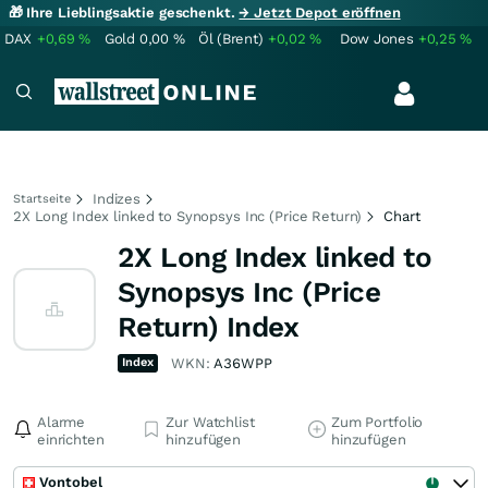
🎁 Ihre Lieblingsaktie geschenkt.
→ Jetzt Depot eröffnen
DAX
+0,69
%
Gold
0,00
%
Öl (Brent)
+0,02
%
Dow Jones
+0,25
%
Indizes
Startseite
2X Long Index linked to Synopsys Inc (Price Return)
Chart
2X Long Index linked to
Synopsys Inc (Price
Return) Index
Index
WKN:
A36WPP
Alarme
Zur Watchlist
Zum Portfolio
einrichten
hinzufügen
hinzufügen
Vontobel