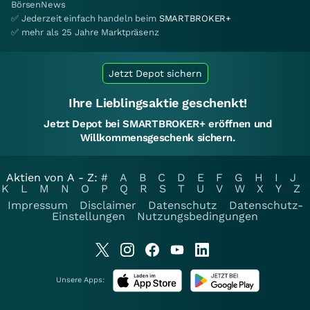
BörsenNews
✅ Jederzeit einfach handeln beim
SMARTBROKER+
✅ mehr als 25 Jahre Marktpräsenz
Jetzt Depot sichern
Ihre Lieblingsaktie geschenkt!
Jetzt Depot bei SMARTBROKER+ eröffnen und
Willkommensgeschenk sichern.
Aktien von A - Z:
#
A
B
C
D
E
F
G
H
I
J
K
L
M
N
O
P
Q
R
S
T
U
V
W
X
Y
Z
Impressum
Disclaimer
Datenschutz
Datenschutz-
Einstellungen
Nutzungsbedingungen
Unsere Apps: