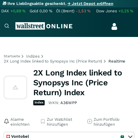
🎁 Ihre Lieblingsaktie geschenkt.
→ Jetzt Depot eröffnen
DAX
+0,69
%
Gold
0,00
%
Öl (Brent)
-1,53
%
Dow Jones
+0,25
%
Indizes
Startseite
2X Long Index linked to Synopsys Inc (Price Return)
Realtime
2X Long Index linked to
Synopsys Inc (Price
Return) Index
Index
WKN:
A36WPP
Alarme
Zur Watchlist
Zum Portfolio
einrichten
hinzufügen
hinzufügen
Vontobel