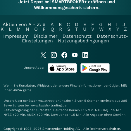
Jetzt Depot bei SMARTBROKER+ eröffnen und
Willkommensgeschenk sichern.
Aktien von A - Z:
#
A
B
C
D
E
F
G
H
I
J
K
L
M
N
O
P
Q
R
S
T
U
V
W
X
Y
Z
Impressum
Disclaimer
Datenschutz
Datenschutz-
Einstellungen
Nutzungsbedingungen
Unsere Apps:
Wenn Sie Kursdaten, Widgets oder andere Finanzinformationen benötigen, hilft
Ihnen
ARIVA
gerne.
Unsere User schätzen wallstreet-online.de: 4.8 von 5 Sternen ermittelt aus 285
Bewertungen bei www.kagels-trading.de
Zeitverzögerung der Kursdaten: Deutsche Börsen +15 Min. NASDAQ +15 Min.
NYSE +20 Min. AMEX +20 Min. Dow Jones +15 Min. Alle Angaben ohne Gewähr.
Copyright © 1998-2026 Smartbroker Holding AG - Alle Rechte vorbehalten.