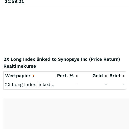
21:59:21
2X Long Index linked to Synopsys Inc (Price Return)
Realtimekurse
Wertpapier
Perf. %
Geld
Brief
2X Long Index linked to Synopsys Inc (Price Return)
-
-
-