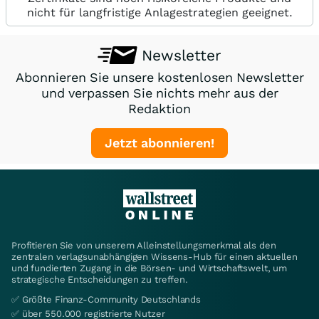
nicht für langfristige Anlagestrategien geeignet.
Newsletter
Abonnieren Sie unsere kostenlosen Newsletter
und verpassen Sie nichts mehr aus der
Redaktion
Jetzt abonnieren!
Profitieren Sie von unserem Alleinstellungsmerkmal als den
zentralen verlagsunabhängigen Wissens-Hub für einen aktuellen
und fundierten Zugang in die Börsen- und Wirtschaftswelt, um
strategische Entscheidungen zu treffen.
✅ Größte Finanz-Community Deutschlands
✅ über 550.000 registrierte Nutzer