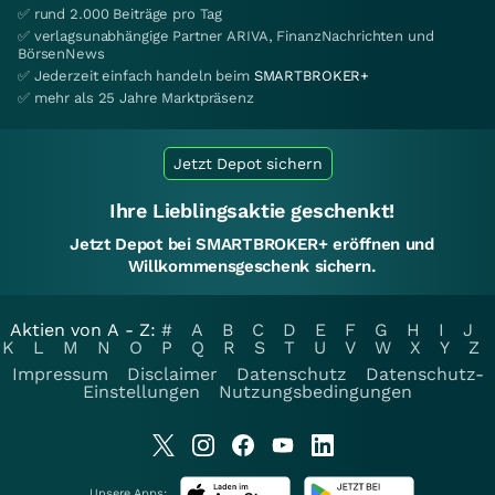
✅ rund 2.000 Beiträge pro Tag
✅ verlagsunabhängige Partner ARIVA, FinanzNachrichten und
BörsenNews
✅ Jederzeit einfach handeln beim
SMARTBROKER+
✅ mehr als 25 Jahre Marktpräsenz
Jetzt Depot sichern
Ihre Lieblingsaktie geschenkt!
Jetzt Depot bei SMARTBROKER+ eröffnen und
Willkommensgeschenk sichern.
Aktien von A - Z:
#
A
B
C
D
E
F
G
H
I
J
K
L
M
N
O
P
Q
R
S
T
U
V
W
X
Y
Z
Impressum
Disclaimer
Datenschutz
Datenschutz-
Einstellungen
Nutzungsbedingungen
Unsere Apps: