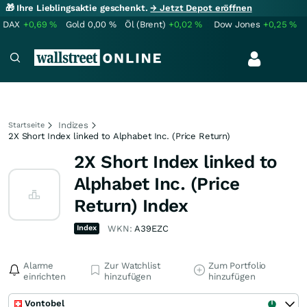
🎁 Ihre Lieblingsaktie geschenkt.
→ Jetzt Depot eröffnen
DAX
+0,69
%
Gold
0,00
%
Öl (Brent)
+0,02
%
Dow Jones
+0,25
%
Indizes
Startseite
2X Short Index linked to Alphabet Inc. (Price Return)
2X Short Index linked to
Alphabet Inc. (Price
Return) Index
Index
WKN:
A39EZC
Alarme
Zur Watchlist
Zum Portfolio
einrichten
hinzufügen
hinzufügen
Vontobel